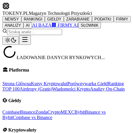
TOKENY.PL
Magazyn Technologii Przyszłości
NEWSY
RANKINGI
GIEŁDY
ZARABIANIE
PODATKI
FIRMY
AI BAZA
🏢 FIRMY AI
ANALIZY
AI
SŁOWNIK
ŁADOWANIE DANYCH RYNKOWYCH...
🏛️
Platforma
Strona Główna
Kursy Kryptowalut
Porównywarka Giełd
Ranking
TOP 100
Airdropy (Gratis)
Wiadomości Krypto
Analizy On-Chain
💱
Giełdy
Coinbase
Binance
ZondaCrypto
MEXC
Bybit
Binance vs
Bybit
Coinbase vs Binance
🪙
Kryptowaluty