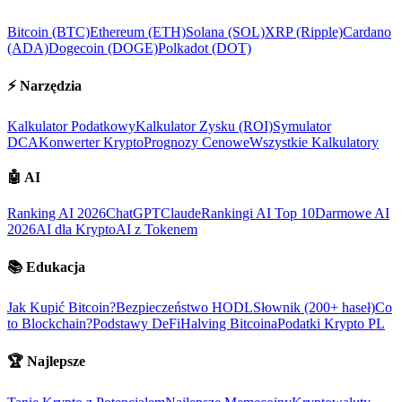
Bitcoin (BTC)
Ethereum (ETH)
Solana (SOL)
XRP (Ripple)
Cardano
(ADA)
Dogecoin (DOGE)
Polkadot (DOT)
⚡
Narzędzia
Kalkulator Podatkowy
Kalkulator Zysku (ROI)
Symulator
DCA
Konwerter Krypto
Prognozy Cenowe
Wszystkie Kalkulatory
🤖
AI
Ranking AI 2026
ChatGPT
Claude
Rankingi AI Top 10
Darmowe AI
2026
AI dla Krypto
AI z Tokenem
📚
Edukacja
Jak Kupić Bitcoin?
Bezpieczeństwo HODL
Słownik (200+ haseł)
Co
to Blockchain?
Podstawy DeFi
Halving Bitcoina
Podatki Krypto PL
🏆
Najlepsze