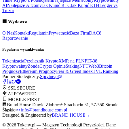
Tanie Krypto z Potencjałem
Najlepsze Memecoiny
Kryptowaluty
AI
Najlepsze Altcoiny
Jak Kupić BTC
Jak Kupić ETH
Ledger vs
Trezor
🏢
Wydawca
O Nas
Kontakt
Regulamin
Prywatność
Baza Firm
DAC8
Raportowanie
Popularne wyszukiwania:
Tokenizacja
Przelicznik Krypto
XMR na PLN
PIT-38
Kryptowaluty
ZondaCrypto Opinie
Staking
NFT
Web3
Bitcoin
Prognozy
Ethereum Prognozy
Fear & Greed Index
TVL Ranking
Partner Strategiczny:
Sprytne.pl
SSL SECURE
AI POWERED
MOBILE FIRST
🏢
Brand House Dawid Ziobro
•
Strachocin 31, 57-550 Stronie
Śląskie
•
info@brandhouse.com.pl
Designed & Engineered by
BRAND HOUSE
→
©
2026
Tokeny.pl — Magazyn Technologii Przyszłości. Dane