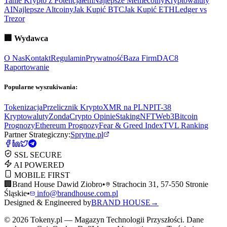
Tanie Krypto z Potencjałem
Najlepsze Memecoiny
Kryptowaluty
AI
Najlepsze Altcoiny
Jak Kupić BTC
Jak Kupić ETH
Ledger vs
Trezor
🏢
Wydawca
O Nas
Kontakt
Regulamin
Prywatność
Baza Firm
DAC8
Raportowanie
Popularne wyszukiwania:
Tokenizacja
Przelicznik Krypto
XMR na PLN
PIT-38
Kryptowaluty
ZondaCrypto Opinie
Staking
NFT
Web3
Bitcoin
Prognozy
Ethereum Prognozy
Fear & Greed Index
TVL Ranking
Partner Strategiczny:
Sprytne.pl
SSL SECURE
AI POWERED
MOBILE FIRST
🏢
Brand House Dawid Ziobro
•
Strachocin 31, 57-550 Stronie
Śląskie
•
info@brandhouse.com.pl
Designed & Engineered by
BRAND HOUSE
→
©
2026
Tokeny.pl — Magazyn Technologii Przyszłości. Dane