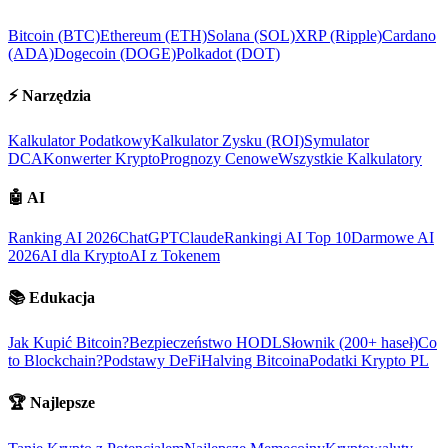
Bitcoin (BTC)
Ethereum (ETH)
Solana (SOL)
XRP (Ripple)
Cardano
(ADA)
Dogecoin (DOGE)
Polkadot (DOT)
⚡
Narzędzia
Kalkulator Podatkowy
Kalkulator Zysku (ROI)
Symulator
DCA
Konwerter Krypto
Prognozy Cenowe
Wszystkie Kalkulatory
🤖
AI
Ranking AI 2026
ChatGPT
Claude
Rankingi AI Top 10
Darmowe AI
2026
AI dla Krypto
AI z Tokenem
📚
Edukacja
Jak Kupić Bitcoin?
Bezpieczeństwo HODL
Słownik (200+ haseł)
Co
to Blockchain?
Podstawy DeFi
Halving Bitcoina
Podatki Krypto PL
🏆
Najlepsze