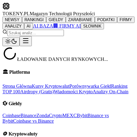
TOKENY.PL
Magazyn Technologii Przyszłości
NEWSY
RANKINGI
GIEŁDY
ZARABIANIE
PODATKI
FIRMY
AI BAZA
🏢 FIRMY AI
ANALIZY
AI
SŁOWNIK
ŁADOWANIE DANYCH RYNKOWYCH...
🏛️
Platforma
Strona Główna
Kursy Kryptowalut
Porównywarka Giełd
Ranking
TOP 100
Airdropy (Gratis)
Wiadomości Krypto
Analizy On-Chain
💱
Giełdy
Coinbase
Binance
ZondaCrypto
MEXC
Bybit
Binance vs
Bybit
Coinbase vs Binance
🪙
Kryptowaluty