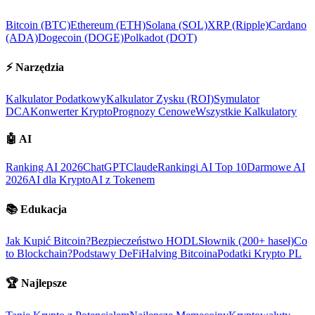
Bitcoin (BTC)
Ethereum (ETH)
Solana (SOL)
XRP (Ripple)
Cardano
(ADA)
Dogecoin (DOGE)
Polkadot (DOT)
⚡
Narzędzia
Kalkulator Podatkowy
Kalkulator Zysku (ROI)
Symulator
DCA
Konwerter Krypto
Prognozy Cenowe
Wszystkie Kalkulatory
🤖
AI
Ranking AI 2026
ChatGPT
Claude
Rankingi AI Top 10
Darmowe AI
2026
AI dla Krypto
AI z Tokenem
📚
Edukacja
Jak Kupić Bitcoin?
Bezpieczeństwo HODL
Słownik (200+ haseł)
Co
to Blockchain?
Podstawy DeFi
Halving Bitcoina
Podatki Krypto PL
🏆
Najlepsze