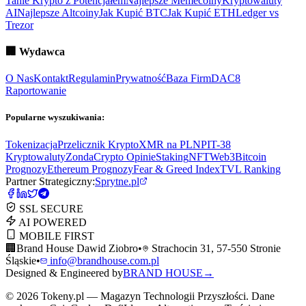
Tanie Krypto z Potencjałem
Najlepsze Memecoiny
Kryptowaluty
AI
Najlepsze Altcoiny
Jak Kupić BTC
Jak Kupić ETH
Ledger vs
Trezor
🏢
Wydawca
O Nas
Kontakt
Regulamin
Prywatność
Baza Firm
DAC8
Raportowanie
Popularne wyszukiwania:
Tokenizacja
Przelicznik Krypto
XMR na PLN
PIT-38
Kryptowaluty
ZondaCrypto Opinie
Staking
NFT
Web3
Bitcoin
Prognozy
Ethereum Prognozy
Fear & Greed Index
TVL Ranking
Partner Strategiczny:
Sprytne.pl
SSL SECURE
AI POWERED
MOBILE FIRST
🏢
Brand House Dawid Ziobro
•
Strachocin 31, 57-550 Stronie
Śląskie
•
info@brandhouse.com.pl
Designed & Engineered by
BRAND HOUSE
→
©
2026
Tokeny.pl — Magazyn Technologii Przyszłości. Dane