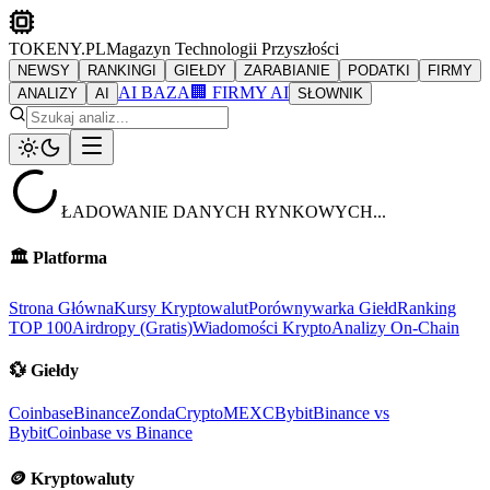
TOKENY.PL
Magazyn Technologii Przyszłości
NEWSY
RANKINGI
GIEŁDY
ZARABIANIE
PODATKI
FIRMY
AI BAZA
🏢 FIRMY AI
ANALIZY
AI
SŁOWNIK
ŁADOWANIE DANYCH RYNKOWYCH...
🏛️
Platforma
Strona Główna
Kursy Kryptowalut
Porównywarka Giełd
Ranking
TOP 100
Airdropy (Gratis)
Wiadomości Krypto
Analizy On-Chain
💱
Giełdy
Coinbase
Binance
ZondaCrypto
MEXC
Bybit
Binance vs
Bybit
Coinbase vs Binance
🪙
Kryptowaluty