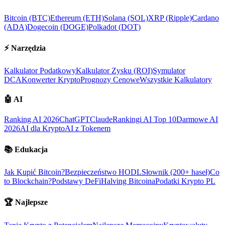
Bitcoin (BTC)
Ethereum (ETH)
Solana (SOL)
XRP (Ripple)
Cardano
(ADA)
Dogecoin (DOGE)
Polkadot (DOT)
⚡
Narzędzia
Kalkulator Podatkowy
Kalkulator Zysku (ROI)
Symulator
DCA
Konwerter Krypto
Prognozy Cenowe
Wszystkie Kalkulatory
🤖
AI
Ranking AI 2026
ChatGPT
Claude
Rankingi AI Top 10
Darmowe AI
2026
AI dla Krypto
AI z Tokenem
📚
Edukacja
Jak Kupić Bitcoin?
Bezpieczeństwo HODL
Słownik (200+ haseł)
Co
to Blockchain?
Podstawy DeFi
Halving Bitcoina
Podatki Krypto PL
🏆
Najlepsze