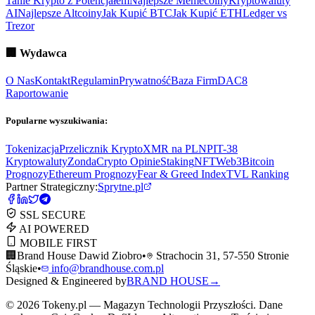
Tanie Krypto z Potencjałem
Najlepsze Memecoiny
Kryptowaluty
AI
Najlepsze Altcoiny
Jak Kupić BTC
Jak Kupić ETH
Ledger vs
Trezor
🏢
Wydawca
O Nas
Kontakt
Regulamin
Prywatność
Baza Firm
DAC8
Raportowanie
Popularne wyszukiwania:
Tokenizacja
Przelicznik Krypto
XMR na PLN
PIT-38
Kryptowaluty
ZondaCrypto Opinie
Staking
NFT
Web3
Bitcoin
Prognozy
Ethereum Prognozy
Fear & Greed Index
TVL Ranking
Partner Strategiczny:
Sprytne.pl
SSL SECURE
AI POWERED
MOBILE FIRST
🏢
Brand House Dawid Ziobro
•
Strachocin 31, 57-550 Stronie
Śląskie
•
info@brandhouse.com.pl
Designed & Engineered by
BRAND HOUSE
→
©
2026
Tokeny.pl — Magazyn Technologii Przyszłości. Dane