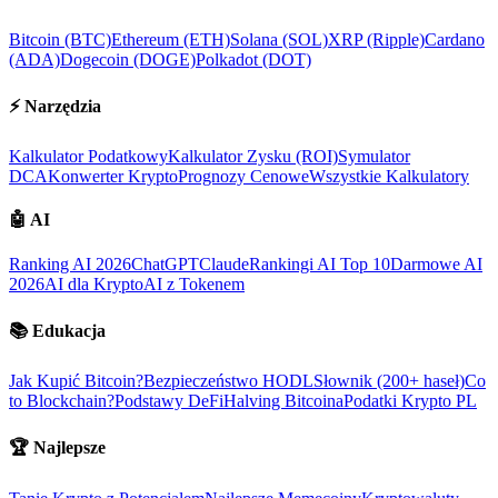
Bitcoin (BTC)
Ethereum (ETH)
Solana (SOL)
XRP (Ripple)
Cardano
(ADA)
Dogecoin (DOGE)
Polkadot (DOT)
⚡
Narzędzia
Kalkulator Podatkowy
Kalkulator Zysku (ROI)
Symulator
DCA
Konwerter Krypto
Prognozy Cenowe
Wszystkie Kalkulatory
🤖
AI
Ranking AI 2026
ChatGPT
Claude
Rankingi AI Top 10
Darmowe AI
2026
AI dla Krypto
AI z Tokenem
📚
Edukacja
Jak Kupić Bitcoin?
Bezpieczeństwo HODL
Słownik (200+ haseł)
Co
to Blockchain?
Podstawy DeFi
Halving Bitcoina
Podatki Krypto PL
🏆
Najlepsze