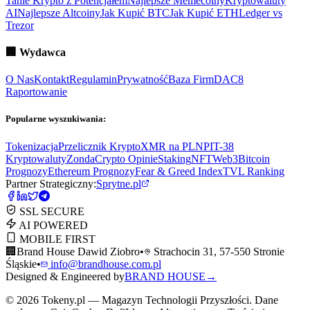
Tanie Krypto z Potencjałem
Najlepsze Memecoiny
Kryptowaluty
AI
Najlepsze Altcoiny
Jak Kupić BTC
Jak Kupić ETH
Ledger vs
Trezor
🏢
Wydawca
O Nas
Kontakt
Regulamin
Prywatność
Baza Firm
DAC8
Raportowanie
Popularne wyszukiwania:
Tokenizacja
Przelicznik Krypto
XMR na PLN
PIT-38
Kryptowaluty
ZondaCrypto Opinie
Staking
NFT
Web3
Bitcoin
Prognozy
Ethereum Prognozy
Fear & Greed Index
TVL Ranking
Partner Strategiczny:
Sprytne.pl
SSL SECURE
AI POWERED
MOBILE FIRST
🏢
Brand House Dawid Ziobro
•
Strachocin 31, 57-550 Stronie
Śląskie
•
info@brandhouse.com.pl
Designed & Engineered by
BRAND HOUSE
→
©
2026
Tokeny.pl — Magazyn Technologii Przyszłości. Dane