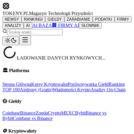
TOKENY.PL
Magazyn Technologii Przyszłości
NEWSY
RANKINGI
GIEŁDY
ZARABIANIE
PODATKI
FIRMY
AI BAZA
🏢 FIRMY AI
ANALIZY
AI
SŁOWNIK
ŁADOWANIE DANYCH RYNKOWYCH...
🏛️
Platforma
Strona Główna
Kursy Kryptowalut
Porównywarka Giełd
Ranking
TOP 100
Airdropy (Gratis)
Wiadomości Krypto
Analizy On-Chain
💱
Giełdy
Coinbase
Binance
ZondaCrypto
MEXC
Bybit
Binance vs
Bybit
Coinbase vs Binance
🪙
Kryptowaluty