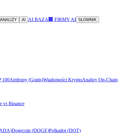
AI BAZA
🏢 FIRMY AI
ANALIZY
AI
SŁOWNIK
P 100
Airdropy (Gratis)
Wiadomości Krypto
Analizy On-Chain
e vs Binance
(ADA)
Dogecoin (DOGE)
Polkadot (DOT)