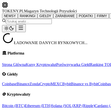
TOKENY.PL
Magazyn Technologii Przyszłości
NEWSY
RANKINGI
GIEŁDY
ZARABIANIE
PODATKI
FIRMY
ŁADOWANIE DANYCH RYNKOWYCH...
🏛️
Platforma
Strona Główna
Kursy Kryptowalut
Porównywarka Giełd
Ranking TO
💱
Giełdy
Coinbase
Binance
ZondaCrypto
MEXC
Bybit
Binance vs Bybit
Coinbas
🪙
Kryptowaluty
Bitcoin (BTC)
Ethereum (ETH)
Solana (SOL)
XRP (Ripple)
Cardano 