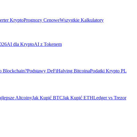
rter Krypto
Prognozy Cenowe
Wszystkie Kalkulatory
026
AI dla Krypto
AI z Tokenem
o Blockchain?
Podstawy DeFi
Halving Bitcoina
Podatki Krypto PL
jlepsze Altcoiny
Jak Kupić BTC
Jak Kupić ETH
Ledger vs Trezor