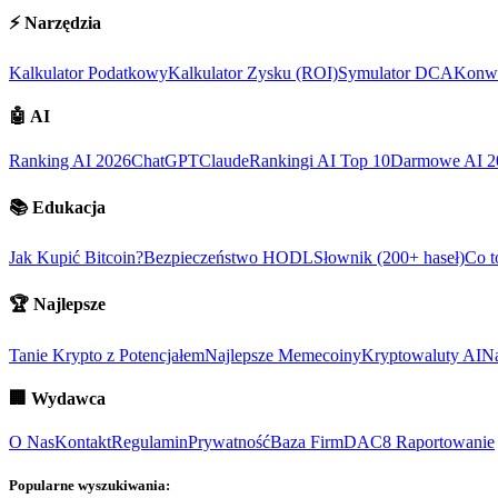
⚡
Narzędzia
Kalkulator Podatkowy
Kalkulator Zysku (ROI)
Symulator DCA
Konwe
🤖
AI
Ranking AI 2026
ChatGPT
Claude
Rankingi AI Top 10
Darmowe AI 2
📚
Edukacja
Jak Kupić Bitcoin?
Bezpieczeństwo HODL
Słownik (200+ haseł)
Co t
🏆
Najlepsze
Tanie Krypto z Potencjałem
Najlepsze Memecoiny
Kryptowaluty AI
Na
🏢
Wydawca
O Nas
Kontakt
Regulamin
Prywatność
Baza Firm
DAC8 Raportowanie
Popularne wyszukiwania: