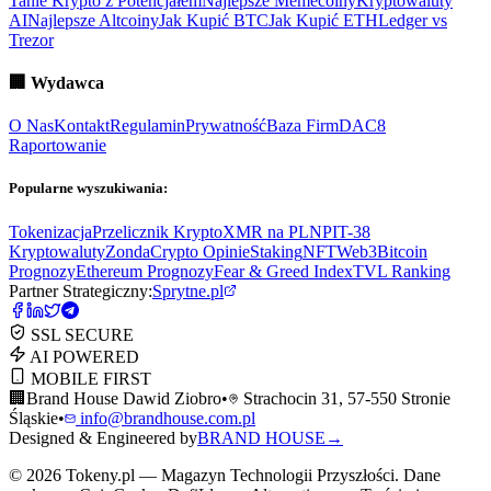
Tanie Krypto z Potencjałem
Najlepsze Memecoiny
Kryptowaluty
AI
Najlepsze Altcoiny
Jak Kupić BTC
Jak Kupić ETH
Ledger vs
Trezor
🏢
Wydawca
O Nas
Kontakt
Regulamin
Prywatność
Baza Firm
DAC8
Raportowanie
Popularne wyszukiwania:
Tokenizacja
Przelicznik Krypto
XMR na PLN
PIT-38
Kryptowaluty
ZondaCrypto Opinie
Staking
NFT
Web3
Bitcoin
Prognozy
Ethereum Prognozy
Fear & Greed Index
TVL Ranking
Partner Strategiczny:
Sprytne.pl
SSL SECURE
AI POWERED
MOBILE FIRST
🏢
Brand House Dawid Ziobro
•
Strachocin 31, 57-550 Stronie
Śląskie
•
info@brandhouse.com.pl
Designed & Engineered by
BRAND HOUSE
→
©
2026
Tokeny.pl — Magazyn Technologii Przyszłości. Dane