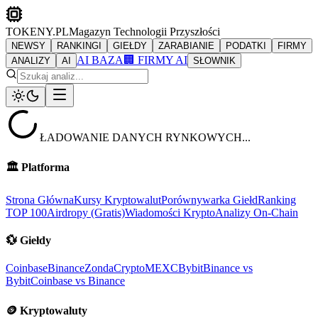
TOKENY.PL
Magazyn Technologii Przyszłości
NEWSY
RANKINGI
GIEŁDY
ZARABIANIE
PODATKI
FIRMY
AI BAZA
🏢 FIRMY AI
ANALIZY
AI
SŁOWNIK
ŁADOWANIE DANYCH RYNKOWYCH...
🏛️
Platforma
Strona Główna
Kursy Kryptowalut
Porównywarka Giełd
Ranking
TOP 100
Airdropy (Gratis)
Wiadomości Krypto
Analizy On-Chain
💱
Giełdy
Coinbase
Binance
ZondaCrypto
MEXC
Bybit
Binance vs
Bybit
Coinbase vs Binance
🪙
Kryptowaluty