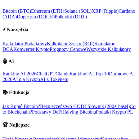
Bitcoin (BTC)
Ethereum (ETH)
Solana (SOL)
XRP (Ripple)
Cardano
(ADA)
Dogecoin (DOGE)
Polkadot (DOT)
⚡
Narzędzia
Kalkulator Podatkowy
Kalkulator Zysku (ROI)
Symulator
DCA
Konwerter Krypto
Prognozy Cenowe
Wszystkie Kalkulatory
🤖
AI
Ranking AI 2026
ChatGPT
Claude
Rankingi AI Top 10
Darmowe AI
2026
AI dla Krypto
AI z Tokenem
📚
Edukacja
Jak Kupić Bitcoin?
Bezpieczeństwo HODL
Słownik (200+ haseł)
Co
to Blockchain?
Podstawy DeFi
Halving Bitcoina
Podatki Krypto PL
🏆
Najlepsze