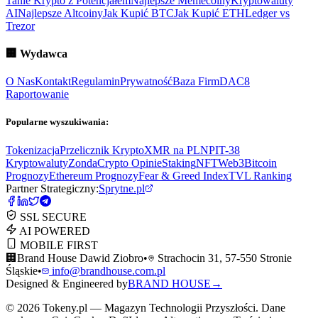
Tanie Krypto z Potencjałem
Najlepsze Memecoiny
Kryptowaluty
AI
Najlepsze Altcoiny
Jak Kupić BTC
Jak Kupić ETH
Ledger vs
Trezor
🏢
Wydawca
O Nas
Kontakt
Regulamin
Prywatność
Baza Firm
DAC8
Raportowanie
Popularne wyszukiwania:
Tokenizacja
Przelicznik Krypto
XMR na PLN
PIT-38
Kryptowaluty
ZondaCrypto Opinie
Staking
NFT
Web3
Bitcoin
Prognozy
Ethereum Prognozy
Fear & Greed Index
TVL Ranking
Partner Strategiczny:
Sprytne.pl
SSL SECURE
AI POWERED
MOBILE FIRST
🏢
Brand House Dawid Ziobro
•
Strachocin 31, 57-550 Stronie
Śląskie
•
info@brandhouse.com.pl
Designed & Engineered by
BRAND HOUSE
→
©
2026
Tokeny.pl — Magazyn Technologii Przyszłości. Dane