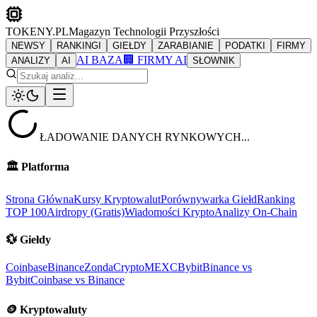
TOKENY.PL
Magazyn Technologii Przyszłości
NEWSY
RANKINGI
GIEŁDY
ZARABIANIE
PODATKI
FIRMY
AI BAZA
🏢 FIRMY AI
ANALIZY
AI
SŁOWNIK
ŁADOWANIE DANYCH RYNKOWYCH...
🏛️
Platforma
Strona Główna
Kursy Kryptowalut
Porównywarka Giełd
Ranking
TOP 100
Airdropy (Gratis)
Wiadomości Krypto
Analizy On-Chain
💱
Giełdy
Coinbase
Binance
ZondaCrypto
MEXC
Bybit
Binance vs
Bybit
Coinbase vs Binance
🪙
Kryptowaluty