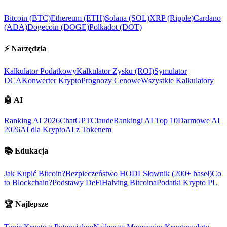
Bitcoin (BTC)
Ethereum (ETH)
Solana (SOL)
XRP (Ripple)
Cardano
(ADA)
Dogecoin (DOGE)
Polkadot (DOT)
⚡
Narzędzia
Kalkulator Podatkowy
Kalkulator Zysku (ROI)
Symulator
DCA
Konwerter Krypto
Prognozy Cenowe
Wszystkie Kalkulatory
🤖
AI
Ranking AI 2026
ChatGPT
Claude
Rankingi AI Top 10
Darmowe AI
2026
AI dla Krypto
AI z Tokenem
📚
Edukacja
Jak Kupić Bitcoin?
Bezpieczeństwo HODL
Słownik (200+ haseł)
Co
to Blockchain?
Podstawy DeFi
Halving Bitcoina
Podatki Krypto PL
🏆
Najlepsze