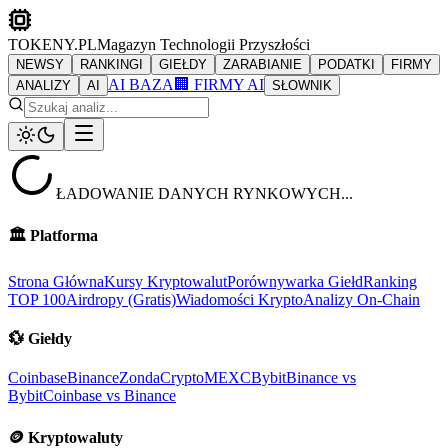
TOKENY.PL
Magazyn Technologii Przyszłości
NEWSY
RANKINGI
GIEŁDY
ZARABIANIE
PODATKI
FIRMY
AI BAZA
🏢 FIRMY AI
ANALIZY
AI
SŁOWNIK
ŁADOWANIE DANYCH RYNKOWYCH...
🏛️
Platforma
Strona Główna
Kursy Kryptowalut
Porównywarka Giełd
Ranking
TOP 100
Airdropy (Gratis)
Wiadomości Krypto
Analizy On-Chain
💱
Giełdy
Coinbase
Binance
ZondaCrypto
MEXC
Bybit
Binance vs
Bybit
Coinbase vs Binance
🪙
Kryptowaluty