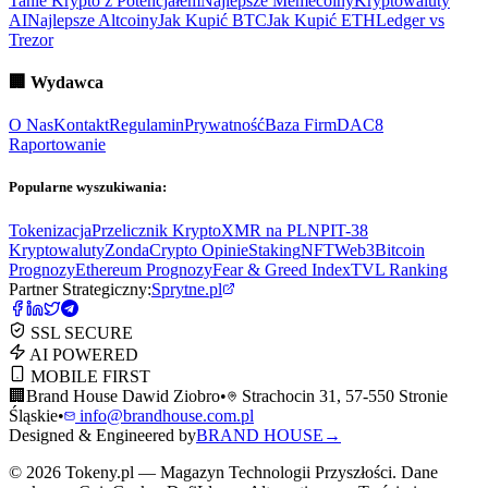
Tanie Krypto z Potencjałem
Najlepsze Memecoiny
Kryptowaluty
AI
Najlepsze Altcoiny
Jak Kupić BTC
Jak Kupić ETH
Ledger vs
Trezor
🏢
Wydawca
O Nas
Kontakt
Regulamin
Prywatność
Baza Firm
DAC8
Raportowanie
Popularne wyszukiwania:
Tokenizacja
Przelicznik Krypto
XMR na PLN
PIT-38
Kryptowaluty
ZondaCrypto Opinie
Staking
NFT
Web3
Bitcoin
Prognozy
Ethereum Prognozy
Fear & Greed Index
TVL Ranking
Partner Strategiczny:
Sprytne.pl
SSL SECURE
AI POWERED
MOBILE FIRST
🏢
Brand House Dawid Ziobro
•
Strachocin 31, 57-550 Stronie
Śląskie
•
info@brandhouse.com.pl
Designed & Engineered by
BRAND HOUSE
→
©
2026
Tokeny.pl — Magazyn Technologii Przyszłości. Dane