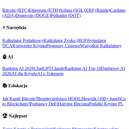
Bitcoin (BTC)
Ethereum (ETH)
Solana (SOL)
XRP (Ripple)
Cardano
(ADA)
Dogecoin (DOGE)
Polkadot (DOT)
⚡
Narzędzia
Kalkulator Podatkowy
Kalkulator Zysku (ROI)
Symulator
DCA
Konwerter Krypto
Prognozy Cenowe
Wszystkie Kalkulatory
🤖
AI
Ranking AI 2026
ChatGPT
Claude
Rankingi AI Top 10
Darmowe AI
2026
AI dla Krypto
AI z Tokenem
📚
Edukacja
Jak Kupić Bitcoin?
Bezpieczeństwo HODL
Słownik (200+ haseł)
Co
to Blockchain?
Podstawy DeFi
Halving Bitcoina
Podatki Krypto PL
🏆
Najlepsze