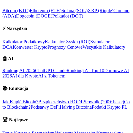
Bitcoin (BTC)
Ethereum (ETH)
Solana (SOL)
XRP (Ripple)
Cardano
(ADA)
Dogecoin (DOGE)
Polkadot (DOT)
⚡
Narzędzia
Kalkulator Podatkowy
Kalkulator Zysku (ROI)
Symulator
DCA
Konwerter Krypto
Prognozy Cenowe
Wszystkie Kalkulatory
🤖
AI
Ranking AI 2026
ChatGPT
Claude
Rankingi AI Top 10
Darmowe AI
2026
AI dla Krypto
AI z Tokenem
📚
Edukacja
Jak Kupić Bitcoin?
Bezpieczeństwo HODL
Słownik (200+ haseł)
Co
to Blockchain?
Podstawy DeFi
Halving Bitcoina
Podatki Krypto PL
🏆
Najlepsze