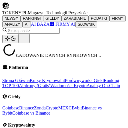
TOKENY.PL
Magazyn Technologii Przyszłości
NEWSY
RANKINGI
GIEŁDY
ZARABIANIE
PODATKI
FIRMY
AI BAZA
🏢 FIRMY AI
ANALIZY
AI
SŁOWNIK
ŁADOWANIE DANYCH RYNKOWYCH...
🏛️
Platforma
Strona Główna
Kursy Kryptowalut
Porównywarka Giełd
Ranking
TOP 100
Airdropy (Gratis)
Wiadomości Krypto
Analizy On-Chain
💱
Giełdy
Coinbase
Binance
ZondaCrypto
MEXC
Bybit
Binance vs
Bybit
Coinbase vs Binance
🪙
Kryptowaluty