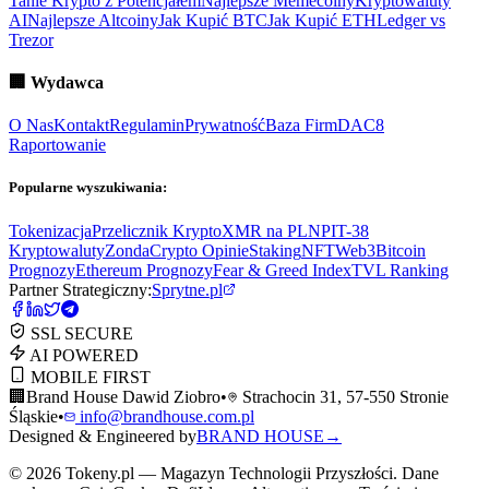
Tanie Krypto z Potencjałem
Najlepsze Memecoiny
Kryptowaluty
AI
Najlepsze Altcoiny
Jak Kupić BTC
Jak Kupić ETH
Ledger vs
Trezor
🏢
Wydawca
O Nas
Kontakt
Regulamin
Prywatność
Baza Firm
DAC8
Raportowanie
Popularne wyszukiwania:
Tokenizacja
Przelicznik Krypto
XMR na PLN
PIT-38
Kryptowaluty
ZondaCrypto Opinie
Staking
NFT
Web3
Bitcoin
Prognozy
Ethereum Prognozy
Fear & Greed Index
TVL Ranking
Partner Strategiczny:
Sprytne.pl
SSL SECURE
AI POWERED
MOBILE FIRST
🏢
Brand House Dawid Ziobro
•
Strachocin 31, 57-550 Stronie
Śląskie
•
info@brandhouse.com.pl
Designed & Engineered by
BRAND HOUSE
→
©
2026
Tokeny.pl — Magazyn Technologii Przyszłości. Dane