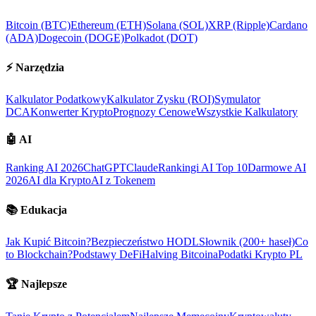
Bitcoin (BTC)
Ethereum (ETH)
Solana (SOL)
XRP (Ripple)
Cardano
(ADA)
Dogecoin (DOGE)
Polkadot (DOT)
⚡
Narzędzia
Kalkulator Podatkowy
Kalkulator Zysku (ROI)
Symulator
DCA
Konwerter Krypto
Prognozy Cenowe
Wszystkie Kalkulatory
🤖
AI
Ranking AI 2026
ChatGPT
Claude
Rankingi AI Top 10
Darmowe AI
2026
AI dla Krypto
AI z Tokenem
📚
Edukacja
Jak Kupić Bitcoin?
Bezpieczeństwo HODL
Słownik (200+ haseł)
Co
to Blockchain?
Podstawy DeFi
Halving Bitcoina
Podatki Krypto PL
🏆
Najlepsze