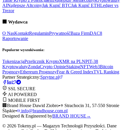
Tanie Krypto z Potencjałem
Najlepsze Memecoiny
Kryptowaluty
AI
Najlepsze Altcoiny
Jak Kupić BTC
Jak Kupić ETH
Ledger vs
Trezor
🏢
Wydawca
O Nas
Kontakt
Regulamin
Prywatność
Baza Firm
DAC8
Raportowanie
Popularne wyszukiwania:
Tokenizacja
Przelicznik Krypto
XMR na PLN
PIT-38
Kryptowaluty
ZondaCrypto Opinie
Staking
NFT
Web3
Bitcoin
Prognozy
Ethereum Prognozy
Fear & Greed Index
TVL Ranking
Partner Strategiczny:
Sprytne.pl
SSL SECURE
AI POWERED
MOBILE FIRST
🏢
Brand House Dawid Ziobro
•
Strachocin 31, 57-550 Stronie
Śląskie
•
info@brandhouse.com.pl
Designed & Engineered by
BRAND HOUSE
→
©
2026
Tokeny.pl — Magazyn Technologii Przyszłości. Dane