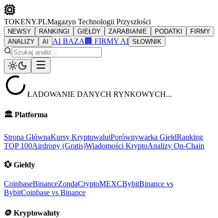
TOKENY.PL
Magazyn Technologii Przyszłości
NEWSY
RANKINGI
GIEŁDY
ZARABIANIE
PODATKI
FIRMY
AI BAZA
🏢 FIRMY AI
ANALIZY
AI
SŁOWNIK
ŁADOWANIE DANYCH RYNKOWYCH...
🏛️
Platforma
Strona Główna
Kursy Kryptowalut
Porównywarka Giełd
Ranking
TOP 100
Airdropy (Gratis)
Wiadomości Krypto
Analizy On-Chain
💱
Giełdy
Coinbase
Binance
ZondaCrypto
MEXC
Bybit
Binance vs
Bybit
Coinbase vs Binance
🪙
Kryptowaluty