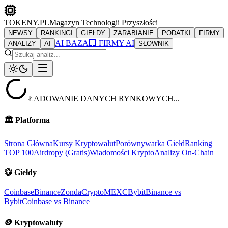
TOKENY.PL
Magazyn Technologii Przyszłości
NEWSY
RANKINGI
GIEŁDY
ZARABIANIE
PODATKI
FIRMY
AI BAZA
🏢 FIRMY AI
ANALIZY
AI
SŁOWNIK
ŁADOWANIE DANYCH RYNKOWYCH...
🏛️
Platforma
Strona Główna
Kursy Kryptowalut
Porównywarka Giełd
Ranking
TOP 100
Airdropy (Gratis)
Wiadomości Krypto
Analizy On-Chain
💱
Giełdy
Coinbase
Binance
ZondaCrypto
MEXC
Bybit
Binance vs
Bybit
Coinbase vs Binance
🪙
Kryptowaluty