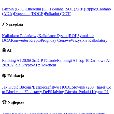
Bitcoin (BTC)
Ethereum (ETH)
Solana (SOL)
XRP (Ripple)
Cardano
(ADA)
Dogecoin (DOGE)
Polkadot (DOT)
⚡
Narzędzia
Kalkulator Podatkowy
Kalkulator Zysku (ROI)
Symulator
DCA
Konwerter Krypto
Prognozy Cenowe
Wszystkie Kalkulatory
🤖
AI
Ranking AI 2026
ChatGPT
Claude
Rankingi AI Top 10
Darmowe AI
2026
AI dla Krypto
AI z Tokenem
📚
Edukacja
Jak Kupić Bitcoin?
Bezpieczeństwo HODL
Słownik (200+ haseł)
Co
to Blockchain?
Podstawy DeFi
Halving Bitcoina
Podatki Krypto PL
🏆
Najlepsze