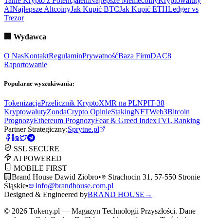
Tanie Krypto z Potencjałem
Najlepsze Memecoiny
Kryptowaluty
AI
Najlepsze Altcoiny
Jak Kupić BTC
Jak Kupić ETH
Ledger vs
Trezor
🏢
Wydawca
O Nas
Kontakt
Regulamin
Prywatność
Baza Firm
DAC8
Raportowanie
Popularne wyszukiwania:
Tokenizacja
Przelicznik Krypto
XMR na PLN
PIT-38
Kryptowaluty
ZondaCrypto Opinie
Staking
NFT
Web3
Bitcoin
Prognozy
Ethereum Prognozy
Fear & Greed Index
TVL Ranking
Partner Strategiczny:
Sprytne.pl
SSL SECURE
AI POWERED
MOBILE FIRST
🏢
Brand House Dawid Ziobro
•
Strachocin 31, 57-550 Stronie
Śląskie
•
info@brandhouse.com.pl
Designed & Engineered by
BRAND HOUSE
→
©
2026
Tokeny.pl — Magazyn Technologii Przyszłości. Dane