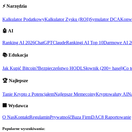
⚡
Narzędzia
Kalkulator Podatkowy
Kalkulator Zysku (ROI)
Symulator DCA
Konwe
🤖
AI
Ranking AI 2026
ChatGPT
Claude
Rankingi AI Top 10
Darmowe AI 2
📚
Edukacja
Jak Kupić Bitcoin?
Bezpieczeństwo HODL
Słownik (200+ haseł)
Co t
🏆
Najlepsze
Tanie Krypto z Potencjałem
Najlepsze Memecoiny
Kryptowaluty AI
Na
🏢
Wydawca
O Nas
Kontakt
Regulamin
Prywatność
Baza Firm
DAC8 Raportowanie
Popularne wyszukiwania: