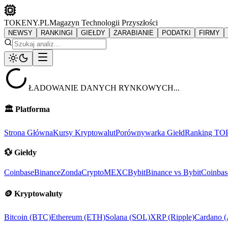
TOKENY.PL
Magazyn Technologii Przyszłości
NEWSY
RANKINGI
GIEŁDY
ZARABIANIE
PODATKI
FIRMY
ŁADOWANIE DANYCH RYNKOWYCH...
🏛️
Platforma
Strona Główna
Kursy Kryptowalut
Porównywarka Giełd
Ranking TO
💱
Giełdy
Coinbase
Binance
ZondaCrypto
MEXC
Bybit
Binance vs Bybit
Coinbas
🪙
Kryptowaluty
Bitcoin (BTC)
Ethereum (ETH)
Solana (SOL)
XRP (Ripple)
Cardano 