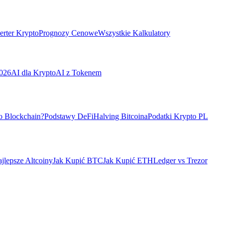
rter Krypto
Prognozy Cenowe
Wszystkie Kalkulatory
026
AI dla Krypto
AI z Tokenem
o Blockchain?
Podstawy DeFi
Halving Bitcoina
Podatki Krypto PL
jlepsze Altcoiny
Jak Kupić BTC
Jak Kupić ETH
Ledger vs Trezor