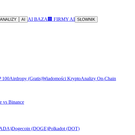
AI BAZA
🏢 FIRMY AI
ANALIZY
AI
SŁOWNIK
P 100
Airdropy (Gratis)
Wiadomości Krypto
Analizy On-Chain
e vs Binance
(ADA)
Dogecoin (DOGE)
Polkadot (DOT)