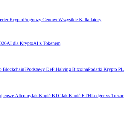
rter Krypto
Prognozy Cenowe
Wszystkie Kalkulatory
026
AI dla Krypto
AI z Tokenem
o Blockchain?
Podstawy DeFi
Halving Bitcoina
Podatki Krypto PL
jlepsze Altcoiny
Jak Kupić BTC
Jak Kupić ETH
Ledger vs Trezor