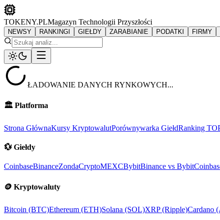
TOKENY.PL
Magazyn Technologii Przyszłości
NEWSY
RANKINGI
GIEŁDY
ZARABIANIE
PODATKI
FIRMY
ŁADOWANIE DANYCH RYNKOWYCH...
🏛️
Platforma
Strona Główna
Kursy Kryptowalut
Porównywarka Giełd
Ranking TO
💱
Giełdy
Coinbase
Binance
ZondaCrypto
MEXC
Bybit
Binance vs Bybit
Coinbas
🪙
Kryptowaluty
Bitcoin (BTC)
Ethereum (ETH)
Solana (SOL)
XRP (Ripple)
Cardano 