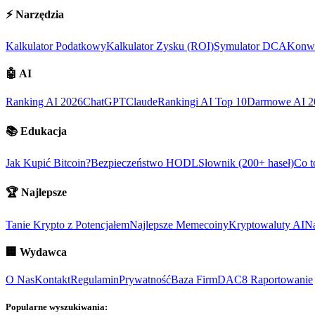
⚡
Narzędzia
Kalkulator Podatkowy
Kalkulator Zysku (ROI)
Symulator DCA
Konwe
🤖
AI
Ranking AI 2026
ChatGPT
Claude
Rankingi AI Top 10
Darmowe AI 2
📚
Edukacja
Jak Kupić Bitcoin?
Bezpieczeństwo HODL
Słownik (200+ haseł)
Co t
🏆
Najlepsze
Tanie Krypto z Potencjałem
Najlepsze Memecoiny
Kryptowaluty AI
Na
🏢
Wydawca
O Nas
Kontakt
Regulamin
Prywatność
Baza Firm
DAC8 Raportowanie
Popularne wyszukiwania: