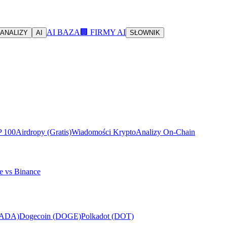
AI BAZA
🏢 FIRMY AI
ANALIZY
AI
SŁOWNIK
P 100
Airdropy (Gratis)
Wiadomości Krypto
Analizy On-Chain
e vs Binance
(ADA)
Dogecoin (DOGE)
Polkadot (DOT)