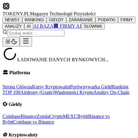
TOKENY.PL
Magazyn Technologii Przyszłości
NEWSY
RANKINGI
GIEŁDY
ZARABIANIE
PODATKI
FIRMY
AI BAZA
🏢 FIRMY AI
ANALIZY
AI
SŁOWNIK
ŁADOWANIE DANYCH RYNKOWYCH...
🏛️
Platforma
Strona Główna
Kursy Kryptowalut
Porównywarka Giełd
Ranking
TOP 100
Airdropy (Gratis)
Wiadomości Krypto
Analizy On-Chain
💱
Giełdy
Coinbase
Binance
ZondaCrypto
MEXC
Bybit
Binance vs
Bybit
Coinbase vs Binance
🪙
Kryptowaluty