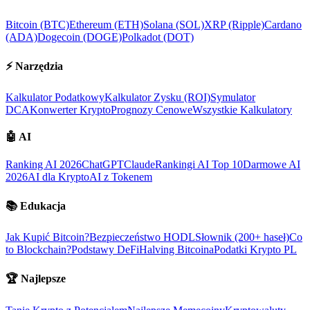
Bitcoin (BTC)
Ethereum (ETH)
Solana (SOL)
XRP (Ripple)
Cardano
(ADA)
Dogecoin (DOGE)
Polkadot (DOT)
⚡
Narzędzia
Kalkulator Podatkowy
Kalkulator Zysku (ROI)
Symulator
DCA
Konwerter Krypto
Prognozy Cenowe
Wszystkie Kalkulatory
🤖
AI
Ranking AI 2026
ChatGPT
Claude
Rankingi AI Top 10
Darmowe AI
2026
AI dla Krypto
AI z Tokenem
📚
Edukacja
Jak Kupić Bitcoin?
Bezpieczeństwo HODL
Słownik (200+ haseł)
Co
to Blockchain?
Podstawy DeFi
Halving Bitcoina
Podatki Krypto PL
🏆
Najlepsze