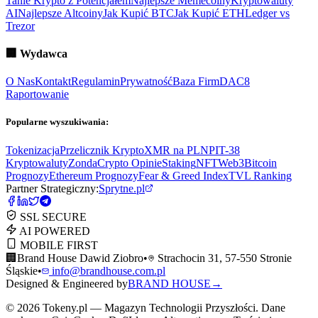
Tanie Krypto z Potencjałem
Najlepsze Memecoiny
Kryptowaluty
AI
Najlepsze Altcoiny
Jak Kupić BTC
Jak Kupić ETH
Ledger vs
Trezor
🏢
Wydawca
O Nas
Kontakt
Regulamin
Prywatność
Baza Firm
DAC8
Raportowanie
Popularne wyszukiwania:
Tokenizacja
Przelicznik Krypto
XMR na PLN
PIT-38
Kryptowaluty
ZondaCrypto Opinie
Staking
NFT
Web3
Bitcoin
Prognozy
Ethereum Prognozy
Fear & Greed Index
TVL Ranking
Partner Strategiczny:
Sprytne.pl
SSL SECURE
AI POWERED
MOBILE FIRST
🏢
Brand House Dawid Ziobro
•
Strachocin 31, 57-550 Stronie
Śląskie
•
info@brandhouse.com.pl
Designed & Engineered by
BRAND HOUSE
→
©
2026
Tokeny.pl — Magazyn Technologii Przyszłości. Dane