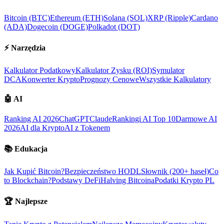
Bitcoin (BTC)
Ethereum (ETH)
Solana (SOL)
XRP (Ripple)
Cardano
(ADA)
Dogecoin (DOGE)
Polkadot (DOT)
⚡
Narzędzia
Kalkulator Podatkowy
Kalkulator Zysku (ROI)
Symulator
DCA
Konwerter Krypto
Prognozy Cenowe
Wszystkie Kalkulatory
🤖
AI
Ranking AI 2026
ChatGPT
Claude
Rankingi AI Top 10
Darmowe AI
2026
AI dla Krypto
AI z Tokenem
📚
Edukacja
Jak Kupić Bitcoin?
Bezpieczeństwo HODL
Słownik (200+ haseł)
Co
to Blockchain?
Podstawy DeFi
Halving Bitcoina
Podatki Krypto PL
🏆
Najlepsze