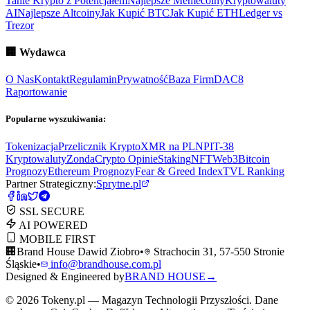
Tanie Krypto z Potencjałem
Najlepsze Memecoiny
Kryptowaluty
AI
Najlepsze Altcoiny
Jak Kupić BTC
Jak Kupić ETH
Ledger vs
Trezor
🏢
Wydawca
O Nas
Kontakt
Regulamin
Prywatność
Baza Firm
DAC8
Raportowanie
Popularne wyszukiwania:
Tokenizacja
Przelicznik Krypto
XMR na PLN
PIT-38
Kryptowaluty
ZondaCrypto Opinie
Staking
NFT
Web3
Bitcoin
Prognozy
Ethereum Prognozy
Fear & Greed Index
TVL Ranking
Partner Strategiczny:
Sprytne.pl
SSL SECURE
AI POWERED
MOBILE FIRST
🏢
Brand House Dawid Ziobro
•
Strachocin 31, 57-550 Stronie
Śląskie
•
info@brandhouse.com.pl
Designed & Engineered by
BRAND HOUSE
→
©
2026
Tokeny.pl — Magazyn Technologii Przyszłości. Dane