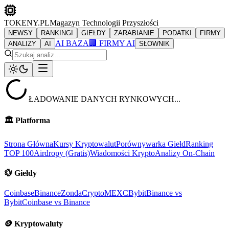
TOKENY.PL
Magazyn Technologii Przyszłości
NEWSY
RANKINGI
GIEŁDY
ZARABIANIE
PODATKI
FIRMY
AI BAZA
🏢 FIRMY AI
ANALIZY
AI
SŁOWNIK
ŁADOWANIE DANYCH RYNKOWYCH...
🏛️
Platforma
Strona Główna
Kursy Kryptowalut
Porównywarka Giełd
Ranking
TOP 100
Airdropy (Gratis)
Wiadomości Krypto
Analizy On-Chain
💱
Giełdy
Coinbase
Binance
ZondaCrypto
MEXC
Bybit
Binance vs
Bybit
Coinbase vs Binance
🪙
Kryptowaluty