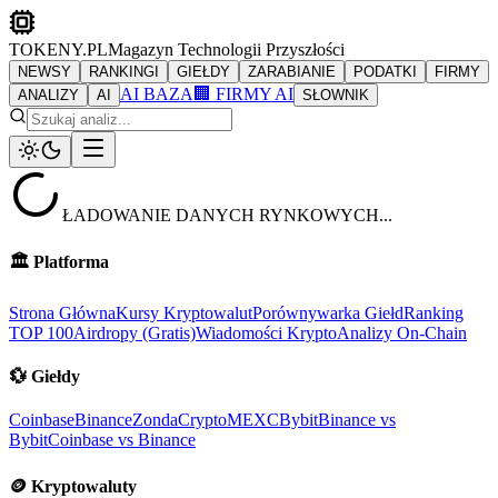
TOKENY.PL
Magazyn Technologii Przyszłości
NEWSY
RANKINGI
GIEŁDY
ZARABIANIE
PODATKI
FIRMY
AI BAZA
🏢 FIRMY AI
ANALIZY
AI
SŁOWNIK
ŁADOWANIE DANYCH RYNKOWYCH...
🏛️
Platforma
Strona Główna
Kursy Kryptowalut
Porównywarka Giełd
Ranking
TOP 100
Airdropy (Gratis)
Wiadomości Krypto
Analizy On-Chain
💱
Giełdy
Coinbase
Binance
ZondaCrypto
MEXC
Bybit
Binance vs
Bybit
Coinbase vs Binance
🪙
Kryptowaluty