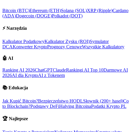
Bitcoin (BTC)
Ethereum (ETH)
Solana (SOL)
XRP (Ripple)
Cardano
(ADA)
Dogecoin (DOGE)
Polkadot (DOT)
⚡
Narzędzia
Kalkulator Podatkowy
Kalkulator Zysku (ROI)
Symulator
DCA
Konwerter Krypto
Prognozy Cenowe
Wszystkie Kalkulatory
🤖
AI
Ranking AI 2026
ChatGPT
Claude
Rankingi AI Top 10
Darmowe AI
2026
AI dla Krypto
AI z Tokenem
📚
Edukacja
Jak Kupić Bitcoin?
Bezpieczeństwo HODL
Słownik (200+ haseł)
Co
to Blockchain?
Podstawy DeFi
Halving Bitcoina
Podatki Krypto PL
🏆
Najlepsze