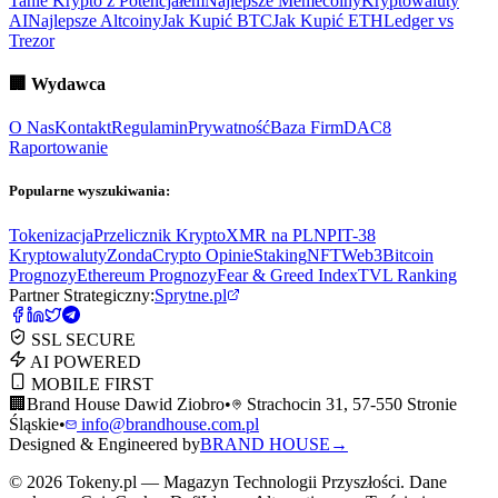
Tanie Krypto z Potencjałem
Najlepsze Memecoiny
Kryptowaluty
AI
Najlepsze Altcoiny
Jak Kupić BTC
Jak Kupić ETH
Ledger vs
Trezor
🏢
Wydawca
O Nas
Kontakt
Regulamin
Prywatność
Baza Firm
DAC8
Raportowanie
Popularne wyszukiwania:
Tokenizacja
Przelicznik Krypto
XMR na PLN
PIT-38
Kryptowaluty
ZondaCrypto Opinie
Staking
NFT
Web3
Bitcoin
Prognozy
Ethereum Prognozy
Fear & Greed Index
TVL Ranking
Partner Strategiczny:
Sprytne.pl
SSL SECURE
AI POWERED
MOBILE FIRST
🏢
Brand House Dawid Ziobro
•
Strachocin 31, 57-550 Stronie
Śląskie
•
info@brandhouse.com.pl
Designed & Engineered by
BRAND HOUSE
→
©
2026
Tokeny.pl — Magazyn Technologii Przyszłości. Dane