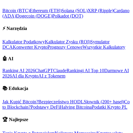
Bitcoin (BTC)
Ethereum (ETH)
Solana (SOL)
XRP (Ripple)
Cardano
(ADA)
Dogecoin (DOGE)
Polkadot (DOT)
⚡
Narzędzia
Kalkulator Podatkowy
Kalkulator Zysku (ROI)
Symulator
DCA
Konwerter Krypto
Prognozy Cenowe
Wszystkie Kalkulatory
🤖
AI
Ranking AI 2026
ChatGPT
Claude
Rankingi AI Top 10
Darmowe AI
2026
AI dla Krypto
AI z Tokenem
📚
Edukacja
Jak Kupić Bitcoin?
Bezpieczeństwo HODL
Słownik (200+ haseł)
Co
to Blockchain?
Podstawy DeFi
Halving Bitcoina
Podatki Krypto PL
🏆
Najlepsze