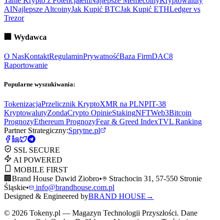
Tanie Krypto z Potencjałem
Najlepsze Memecoiny
Kryptowaluty
AI
Najlepsze Altcoiny
Jak Kupić BTC
Jak Kupić ETH
Ledger vs
Trezor
🏢
Wydawca
O Nas
Kontakt
Regulamin
Prywatność
Baza Firm
DAC8
Raportowanie
Popularne wyszukiwania:
Tokenizacja
Przelicznik Krypto
XMR na PLN
PIT-38
Kryptowaluty
ZondaCrypto Opinie
Staking
NFT
Web3
Bitcoin
Prognozy
Ethereum Prognozy
Fear & Greed Index
TVL Ranking
Partner Strategiczny:
Sprytne.pl
SSL SECURE
AI POWERED
MOBILE FIRST
🏢
Brand House Dawid Ziobro
•
Strachocin 31, 57-550 Stronie
Śląskie
•
info@brandhouse.com.pl
Designed & Engineered by
BRAND HOUSE
→
©
2026
Tokeny.pl — Magazyn Technologii Przyszłości. Dane