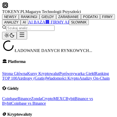
TOKENY.PL
Magazyn Technologii Przyszłości
NEWSY
RANKINGI
GIEŁDY
ZARABIANIE
PODATKI
FIRMY
AI BAZA
🏢 FIRMY AI
ANALIZY
AI
SŁOWNIK
ŁADOWANIE DANYCH RYNKOWYCH...
🏛️
Platforma
Strona Główna
Kursy Kryptowalut
Porównywarka Giełd
Ranking
TOP 100
Airdropy (Gratis)
Wiadomości Krypto
Analizy On-Chain
💱
Giełdy
Coinbase
Binance
ZondaCrypto
MEXC
Bybit
Binance vs
Bybit
Coinbase vs Binance
🪙
Kryptowaluty