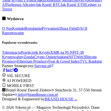
Tanie Krypto z Potencjałem
Najlepsze Memecoiny
Kryptowaluty
AI
Najlepsze Altcoiny
Jak Kupić BTC
Jak Kupić ETH
Ledger vs
Trezor
🏢
Wydawca
O Nas
Kontakt
Regulamin
Prywatność
Baza Firm
DAC8
Raportowanie
Popularne wyszukiwania:
Tokenizacja
Przelicznik Krypto
XMR na PLN
PIT-38
Kryptowaluty
ZondaCrypto Opinie
Staking
NFT
Web3
Bitcoin
Prognozy
Ethereum Prognozy
Fear & Greed Index
TVL Ranking
Partner Strategiczny:
Sprytne.pl
SSL SECURE
AI POWERED
MOBILE FIRST
🏢
Brand House Dawid Ziobro
•
Strachocin 31, 57-550 Stronie
Śląskie
•
info@brandhouse.com.pl
Designed & Engineered by
BRAND HOUSE
→
©
2026
Tokeny.pl — Magazyn Technologii Przyszłości. Dane