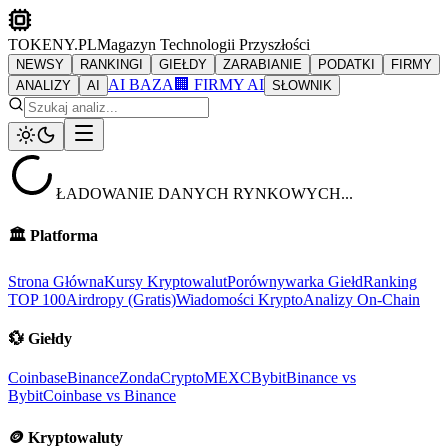
TOKENY.PL
Magazyn Technologii Przyszłości
NEWSY
RANKINGI
GIEŁDY
ZARABIANIE
PODATKI
FIRMY
AI BAZA
🏢 FIRMY AI
ANALIZY
AI
SŁOWNIK
ŁADOWANIE DANYCH RYNKOWYCH...
🏛️
Platforma
Strona Główna
Kursy Kryptowalut
Porównywarka Giełd
Ranking
TOP 100
Airdropy (Gratis)
Wiadomości Krypto
Analizy On-Chain
💱
Giełdy
Coinbase
Binance
ZondaCrypto
MEXC
Bybit
Binance vs
Bybit
Coinbase vs Binance
🪙
Kryptowaluty