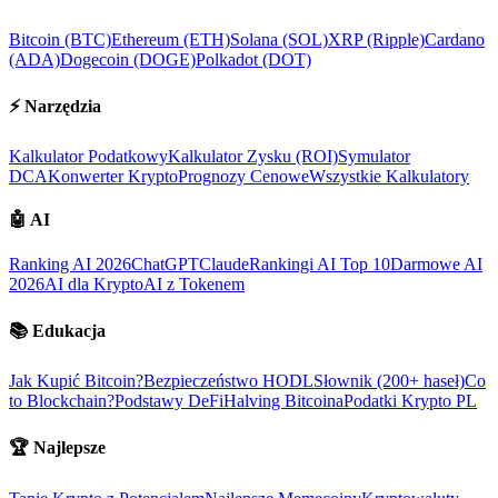
Bitcoin (BTC)
Ethereum (ETH)
Solana (SOL)
XRP (Ripple)
Cardano
(ADA)
Dogecoin (DOGE)
Polkadot (DOT)
⚡
Narzędzia
Kalkulator Podatkowy
Kalkulator Zysku (ROI)
Symulator
DCA
Konwerter Krypto
Prognozy Cenowe
Wszystkie Kalkulatory
🤖
AI
Ranking AI 2026
ChatGPT
Claude
Rankingi AI Top 10
Darmowe AI
2026
AI dla Krypto
AI z Tokenem
📚
Edukacja
Jak Kupić Bitcoin?
Bezpieczeństwo HODL
Słownik (200+ haseł)
Co
to Blockchain?
Podstawy DeFi
Halving Bitcoina
Podatki Krypto PL
🏆
Najlepsze