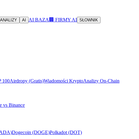
AI BAZA
🏢 FIRMY AI
ANALIZY
AI
SŁOWNIK
P 100
Airdropy (Gratis)
Wiadomości Krypto
Analizy On-Chain
e vs Binance
(ADA)
Dogecoin (DOGE)
Polkadot (DOT)