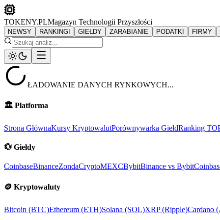
TOKENY.PL
Magazyn Technologii Przyszłości
NEWSY
RANKINGI
GIEŁDY
ZARABIANIE
PODATKI
FIRMY
ŁADOWANIE DANYCH RYNKOWYCH...
🏛️
Platforma
Strona Główna
Kursy Kryptowalut
Porównywarka Giełd
Ranking TO
💱
Giełdy
Coinbase
Binance
ZondaCrypto
MEXC
Bybit
Binance vs Bybit
Coinbas
🪙
Kryptowaluty
Bitcoin (BTC)
Ethereum (ETH)
Solana (SOL)
XRP (Ripple)
Cardano 