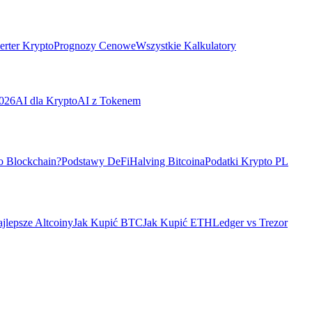
rter Krypto
Prognozy Cenowe
Wszystkie Kalkulatory
026
AI dla Krypto
AI z Tokenem
o Blockchain?
Podstawy DeFi
Halving Bitcoina
Podatki Krypto PL
jlepsze Altcoiny
Jak Kupić BTC
Jak Kupić ETH
Ledger vs Trezor