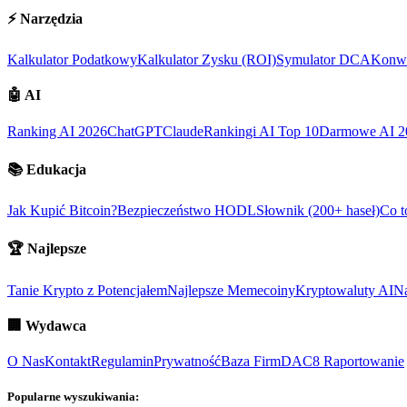
⚡
Narzędzia
Kalkulator Podatkowy
Kalkulator Zysku (ROI)
Symulator DCA
Konwe
🤖
AI
Ranking AI 2026
ChatGPT
Claude
Rankingi AI Top 10
Darmowe AI 2
📚
Edukacja
Jak Kupić Bitcoin?
Bezpieczeństwo HODL
Słownik (200+ haseł)
Co t
🏆
Najlepsze
Tanie Krypto z Potencjałem
Najlepsze Memecoiny
Kryptowaluty AI
Na
🏢
Wydawca
O Nas
Kontakt
Regulamin
Prywatność
Baza Firm
DAC8 Raportowanie
Popularne wyszukiwania: