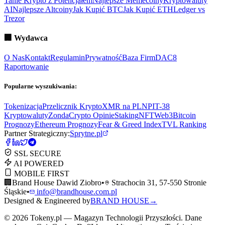
Tanie Krypto z Potencjałem
Najlepsze Memecoiny
Kryptowaluty
AI
Najlepsze Altcoiny
Jak Kupić BTC
Jak Kupić ETH
Ledger vs
Trezor
🏢
Wydawca
O Nas
Kontakt
Regulamin
Prywatność
Baza Firm
DAC8
Raportowanie
Popularne wyszukiwania:
Tokenizacja
Przelicznik Krypto
XMR na PLN
PIT-38
Kryptowaluty
ZondaCrypto Opinie
Staking
NFT
Web3
Bitcoin
Prognozy
Ethereum Prognozy
Fear & Greed Index
TVL Ranking
Partner Strategiczny:
Sprytne.pl
SSL SECURE
AI POWERED
MOBILE FIRST
🏢
Brand House Dawid Ziobro
•
Strachocin 31, 57-550 Stronie
Śląskie
•
info@brandhouse.com.pl
Designed & Engineered by
BRAND HOUSE
→
©
2026
Tokeny.pl — Magazyn Technologii Przyszłości. Dane