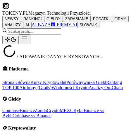
TOKENY.PL
Magazyn Technologii Przyszłości
NEWSY
RANKINGI
GIEŁDY
ZARABIANIE
PODATKI
FIRMY
AI BAZA
🏢 FIRMY AI
ANALIZY
AI
SŁOWNIK
ŁADOWANIE DANYCH RYNKOWYCH...
🏛️
Platforma
Strona Główna
Kursy Kryptowalut
Porównywarka Giełd
Ranking
TOP 100
Airdropy (Gratis)
Wiadomości Krypto
Analizy On-Chain
💱
Giełdy
Coinbase
Binance
ZondaCrypto
MEXC
Bybit
Binance vs
Bybit
Coinbase vs Binance
🪙
Kryptowaluty