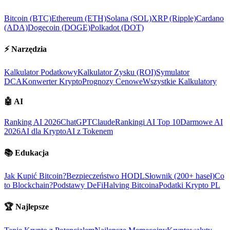
Bitcoin (BTC)
Ethereum (ETH)
Solana (SOL)
XRP (Ripple)
Cardano
(ADA)
Dogecoin (DOGE)
Polkadot (DOT)
⚡
Narzędzia
Kalkulator Podatkowy
Kalkulator Zysku (ROI)
Symulator
DCA
Konwerter Krypto
Prognozy Cenowe
Wszystkie Kalkulatory
🤖
AI
Ranking AI 2026
ChatGPT
Claude
Rankingi AI Top 10
Darmowe AI
2026
AI dla Krypto
AI z Tokenem
📚
Edukacja
Jak Kupić Bitcoin?
Bezpieczeństwo HODL
Słownik (200+ haseł)
Co
to Blockchain?
Podstawy DeFi
Halving Bitcoina
Podatki Krypto PL
🏆
Najlepsze