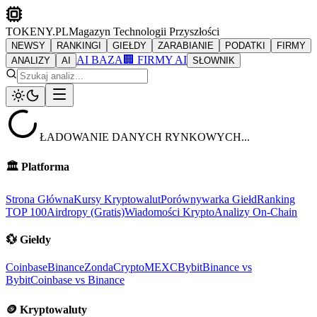
TOKENY.PL
Magazyn Technologii Przyszłości
NEWSY
RANKINGI
GIEŁDY
ZARABIANIE
PODATKI
FIRMY
AI BAZA
🏢 FIRMY AI
ANALIZY
AI
SŁOWNIK
ŁADOWANIE DANYCH RYNKOWYCH...
🏛️
Platforma
Strona Główna
Kursy Kryptowalut
Porównywarka Giełd
Ranking
TOP 100
Airdropy (Gratis)
Wiadomości Krypto
Analizy On-Chain
💱
Giełdy
Coinbase
Binance
ZondaCrypto
MEXC
Bybit
Binance vs
Bybit
Coinbase vs Binance
🪙
Kryptowaluty