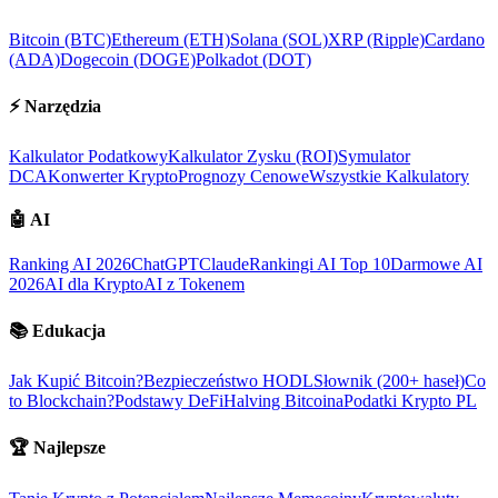
Bitcoin (BTC)
Ethereum (ETH)
Solana (SOL)
XRP (Ripple)
Cardano
(ADA)
Dogecoin (DOGE)
Polkadot (DOT)
⚡
Narzędzia
Kalkulator Podatkowy
Kalkulator Zysku (ROI)
Symulator
DCA
Konwerter Krypto
Prognozy Cenowe
Wszystkie Kalkulatory
🤖
AI
Ranking AI 2026
ChatGPT
Claude
Rankingi AI Top 10
Darmowe AI
2026
AI dla Krypto
AI z Tokenem
📚
Edukacja
Jak Kupić Bitcoin?
Bezpieczeństwo HODL
Słownik (200+ haseł)
Co
to Blockchain?
Podstawy DeFi
Halving Bitcoina
Podatki Krypto PL
🏆
Najlepsze