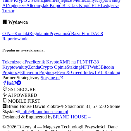
Tanie Krypto z Potencjałem
Najlepsze Memecoiny
Kryptowaluty
AI
Najlepsze Altcoiny
Jak Kupić BTC
Jak Kupić ETH
Ledger vs
Trezor
🏢
Wydawca
O Nas
Kontakt
Regulamin
Prywatność
Baza Firm
DAC8
Raportowanie
Popularne wyszukiwania:
Tokenizacja
Przelicznik Krypto
XMR na PLN
PIT-38
Kryptowaluty
ZondaCrypto Opinie
Staking
NFT
Web3
Bitcoin
Prognozy
Ethereum Prognozy
Fear & Greed Index
TVL Ranking
Partner Strategiczny:
Sprytne.pl
SSL SECURE
AI POWERED
MOBILE FIRST
🏢
Brand House Dawid Ziobro
•
Strachocin 31, 57-550 Stronie
Śląskie
•
info@brandhouse.com.pl
Designed & Engineered by
BRAND HOUSE
→
©
2026
Tokeny.pl — Magazyn Technologii Przyszłości. Dane