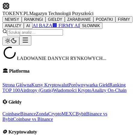
TOKENY.PL
Magazyn Technologii Przyszłości
NEWSY
RANKINGI
GIEŁDY
ZARABIANIE
PODATKI
FIRMY
AI BAZA
🏢 FIRMY AI
ANALIZY
AI
SŁOWNIK
ŁADOWANIE DANYCH RYNKOWYCH...
🏛️
Platforma
Strona Główna
Kursy Kryptowalut
Porównywarka Giełd
Ranking
TOP 100
Airdropy (Gratis)
Wiadomości Krypto
Analizy On-Chain
💱
Giełdy
Coinbase
Binance
ZondaCrypto
MEXC
Bybit
Binance vs
Bybit
Coinbase vs Binance
🪙
Kryptowaluty