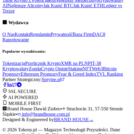
Tanie Krypto z Potencjałem
Najlepsze Memecoiny
Kryptowaluty
AI
Najlepsze Altcoiny
Jak Kupić BTC
Jak Kupić ETH
Ledger vs
Trezor
🏢
Wydawca
O Nas
Kontakt
Regulamin
Prywatność
Baza Firm
DAC8
Raportowanie
Popularne wyszukiwania:
Tokenizacja
Przelicznik Krypto
XMR na PLN
PIT-38
Kryptowaluty
ZondaCrypto Opinie
Staking
NFT
Web3
Bitcoin
Prognozy
Ethereum Prognozy
Fear & Greed Index
TVL Ranking
Partner Strategiczny:
Sprytne.pl
SSL SECURE
AI POWERED
MOBILE FIRST
🏢
Brand House Dawid Ziobro
•
Strachocin 31, 57-550 Stronie
Śląskie
•
info@brandhouse.com.pl
Designed & Engineered by
BRAND HOUSE
→
©
2026
Tokeny.pl — Magazyn Technologii Przyszłości. Dane