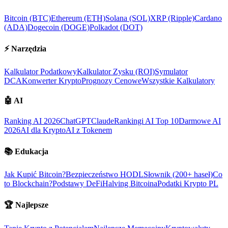
Bitcoin (BTC)
Ethereum (ETH)
Solana (SOL)
XRP (Ripple)
Cardano
(ADA)
Dogecoin (DOGE)
Polkadot (DOT)
⚡
Narzędzia
Kalkulator Podatkowy
Kalkulator Zysku (ROI)
Symulator
DCA
Konwerter Krypto
Prognozy Cenowe
Wszystkie Kalkulatory
🤖
AI
Ranking AI 2026
ChatGPT
Claude
Rankingi AI Top 10
Darmowe AI
2026
AI dla Krypto
AI z Tokenem
📚
Edukacja
Jak Kupić Bitcoin?
Bezpieczeństwo HODL
Słownik (200+ haseł)
Co
to Blockchain?
Podstawy DeFi
Halving Bitcoina
Podatki Krypto PL
🏆
Najlepsze