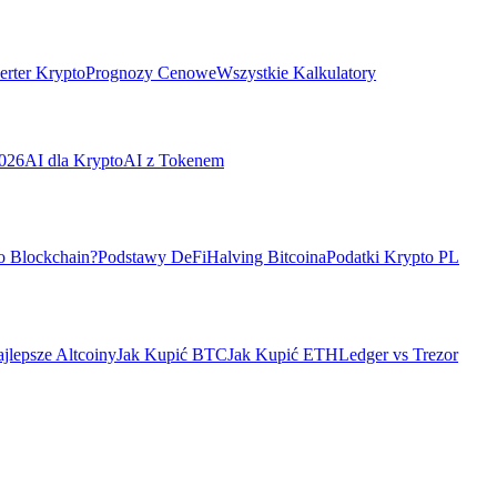
rter Krypto
Prognozy Cenowe
Wszystkie Kalkulatory
026
AI dla Krypto
AI z Tokenem
o Blockchain?
Podstawy DeFi
Halving Bitcoina
Podatki Krypto PL
jlepsze Altcoiny
Jak Kupić BTC
Jak Kupić ETH
Ledger vs Trezor