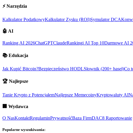
⚡
Narzędzia
Kalkulator Podatkowy
Kalkulator Zysku (ROI)
Symulator DCA
Konwe
🤖
AI
Ranking AI 2026
ChatGPT
Claude
Rankingi AI Top 10
Darmowe AI 2
📚
Edukacja
Jak Kupić Bitcoin?
Bezpieczeństwo HODL
Słownik (200+ haseł)
Co t
🏆
Najlepsze
Tanie Krypto z Potencjałem
Najlepsze Memecoiny
Kryptowaluty AI
Na
🏢
Wydawca
O Nas
Kontakt
Regulamin
Prywatność
Baza Firm
DAC8 Raportowanie
Popularne wyszukiwania: