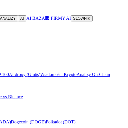
AI BAZA
🏢 FIRMY AI
ANALIZY
AI
SŁOWNIK
P 100
Airdropy (Gratis)
Wiadomości Krypto
Analizy On-Chain
e vs Binance
(ADA)
Dogecoin (DOGE)
Polkadot (DOT)