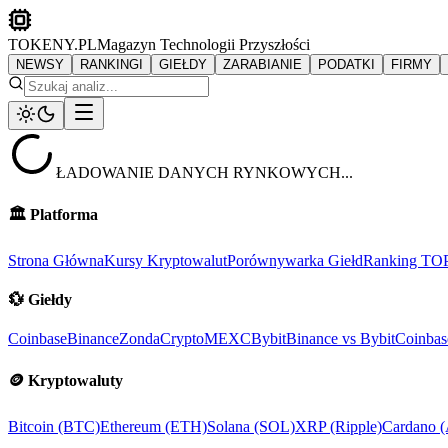
TOKENY.PL
Magazyn Technologii Przyszłości
NEWSY
RANKINGI
GIEŁDY
ZARABIANIE
PODATKI
FIRMY
ŁADOWANIE DANYCH RYNKOWYCH...
🏛️
Platforma
Strona Główna
Kursy Kryptowalut
Porównywarka Giełd
Ranking TO
💱
Giełdy
Coinbase
Binance
ZondaCrypto
MEXC
Bybit
Binance vs Bybit
Coinbas
🪙
Kryptowaluty
Bitcoin (BTC)
Ethereum (ETH)
Solana (SOL)
XRP (Ripple)
Cardano 