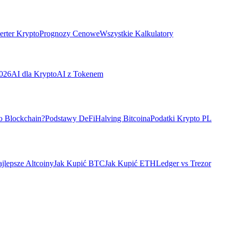
rter Krypto
Prognozy Cenowe
Wszystkie Kalkulatory
026
AI dla Krypto
AI z Tokenem
o Blockchain?
Podstawy DeFi
Halving Bitcoina
Podatki Krypto PL
jlepsze Altcoiny
Jak Kupić BTC
Jak Kupić ETH
Ledger vs Trezor