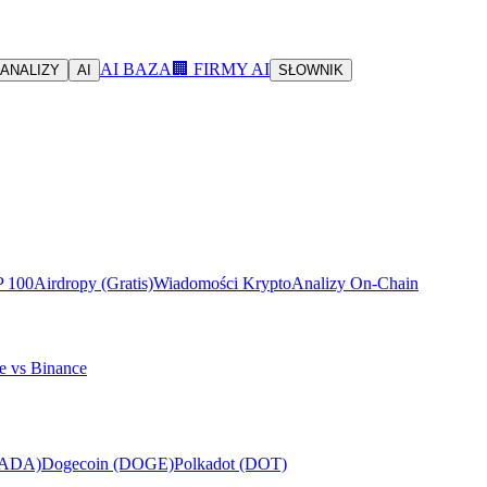
AI BAZA
🏢 FIRMY AI
ANALIZY
AI
SŁOWNIK
P 100
Airdropy (Gratis)
Wiadomości Krypto
Analizy On-Chain
e vs Binance
(ADA)
Dogecoin (DOGE)
Polkadot (DOT)