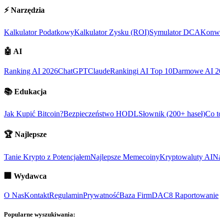
⚡
Narzędzia
Kalkulator Podatkowy
Kalkulator Zysku (ROI)
Symulator DCA
Konwe
🤖
AI
Ranking AI 2026
ChatGPT
Claude
Rankingi AI Top 10
Darmowe AI 2
📚
Edukacja
Jak Kupić Bitcoin?
Bezpieczeństwo HODL
Słownik (200+ haseł)
Co t
🏆
Najlepsze
Tanie Krypto z Potencjałem
Najlepsze Memecoiny
Kryptowaluty AI
Na
🏢
Wydawca
O Nas
Kontakt
Regulamin
Prywatność
Baza Firm
DAC8 Raportowanie
Popularne wyszukiwania: