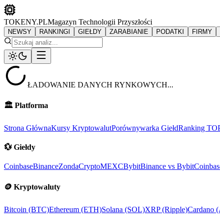
TOKENY.PL
Magazyn Technologii Przyszłości
NEWSY
RANKINGI
GIEŁDY
ZARABIANIE
PODATKI
FIRMY
ŁADOWANIE DANYCH RYNKOWYCH...
🏛️
Platforma
Strona Główna
Kursy Kryptowalut
Porównywarka Giełd
Ranking TO
💱
Giełdy
Coinbase
Binance
ZondaCrypto
MEXC
Bybit
Binance vs Bybit
Coinbas
🪙
Kryptowaluty
Bitcoin (BTC)
Ethereum (ETH)
Solana (SOL)
XRP (Ripple)
Cardano 