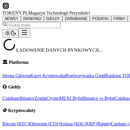
TOKENY.PL
Magazyn Technologii Przyszłości
NEWSY
RANKINGI
GIEŁDY
ZARABIANIE
PODATKI
FIRMY
ŁADOWANIE DANYCH RYNKOWYCH...
🏛️
Platforma
Strona Główna
Kursy Kryptowalut
Porównywarka Giełd
Ranking TO
💱
Giełdy
Coinbase
Binance
ZondaCrypto
MEXC
Bybit
Binance vs Bybit
Coinbas
🪙
Kryptowaluty
Bitcoin (BTC)
Ethereum (ETH)
Solana (SOL)
XRP (Ripple)
Cardano 