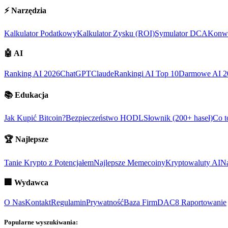
⚡
Narzędzia
Kalkulator Podatkowy
Kalkulator Zysku (ROI)
Symulator DCA
Konwe
🤖
AI
Ranking AI 2026
ChatGPT
Claude
Rankingi AI Top 10
Darmowe AI 2
📚
Edukacja
Jak Kupić Bitcoin?
Bezpieczeństwo HODL
Słownik (200+ haseł)
Co t
🏆
Najlepsze
Tanie Krypto z Potencjałem
Najlepsze Memecoiny
Kryptowaluty AI
Na
🏢
Wydawca
O Nas
Kontakt
Regulamin
Prywatność
Baza Firm
DAC8 Raportowanie
Popularne wyszukiwania: