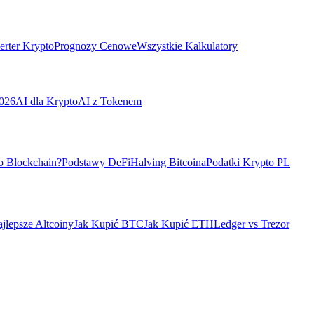
rter Krypto
Prognozy Cenowe
Wszystkie Kalkulatory
026
AI dla Krypto
AI z Tokenem
o Blockchain?
Podstawy DeFi
Halving Bitcoina
Podatki Krypto PL
jlepsze Altcoiny
Jak Kupić BTC
Jak Kupić ETH
Ledger vs Trezor