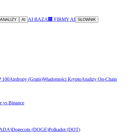
AI BAZA
🏢 FIRMY AI
ANALIZY
AI
SŁOWNIK
P 100
Airdropy (Gratis)
Wiadomości Krypto
Analizy On-Chain
e vs Binance
(ADA)
Dogecoin (DOGE)
Polkadot (DOT)