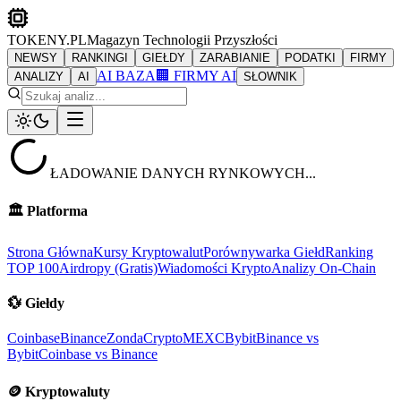
TOKENY.PL
Magazyn Technologii Przyszłości
NEWSY
RANKINGI
GIEŁDY
ZARABIANIE
PODATKI
FIRMY
AI BAZA
🏢 FIRMY AI
ANALIZY
AI
SŁOWNIK
ŁADOWANIE DANYCH RYNKOWYCH...
🏛️
Platforma
Strona Główna
Kursy Kryptowalut
Porównywarka Giełd
Ranking
TOP 100
Airdropy (Gratis)
Wiadomości Krypto
Analizy On-Chain
💱
Giełdy
Coinbase
Binance
ZondaCrypto
MEXC
Bybit
Binance vs
Bybit
Coinbase vs Binance
🪙
Kryptowaluty