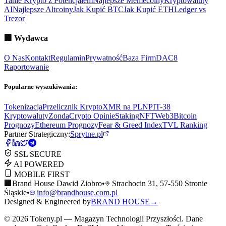
Tanie Krypto z Potencjałem
Najlepsze Memecoiny
Kryptowaluty
AI
Najlepsze Altcoiny
Jak Kupić BTC
Jak Kupić ETH
Ledger vs
Trezor
🏢
Wydawca
O Nas
Kontakt
Regulamin
Prywatność
Baza Firm
DAC8
Raportowanie
Popularne wyszukiwania:
Tokenizacja
Przelicznik Krypto
XMR na PLN
PIT-38
Kryptowaluty
ZondaCrypto Opinie
Staking
NFT
Web3
Bitcoin
Prognozy
Ethereum Prognozy
Fear & Greed Index
TVL Ranking
Partner Strategiczny:
Sprytne.pl
SSL SECURE
AI POWERED
MOBILE FIRST
🏢
Brand House Dawid Ziobro
•
Strachocin 31, 57-550 Stronie
Śląskie
•
info@brandhouse.com.pl
Designed & Engineered by
BRAND HOUSE
→
©
2026
Tokeny.pl — Magazyn Technologii Przyszłości. Dane