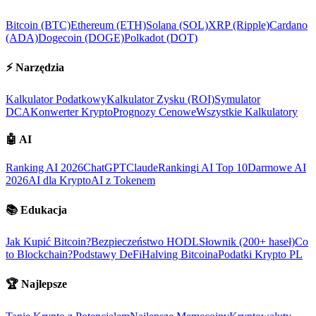
Bitcoin (BTC)
Ethereum (ETH)
Solana (SOL)
XRP (Ripple)
Cardano
(ADA)
Dogecoin (DOGE)
Polkadot (DOT)
⚡
Narzędzia
Kalkulator Podatkowy
Kalkulator Zysku (ROI)
Symulator
DCA
Konwerter Krypto
Prognozy Cenowe
Wszystkie Kalkulatory
🤖
AI
Ranking AI 2026
ChatGPT
Claude
Rankingi AI Top 10
Darmowe AI
2026
AI dla Krypto
AI z Tokenem
📚
Edukacja
Jak Kupić Bitcoin?
Bezpieczeństwo HODL
Słownik (200+ haseł)
Co
to Blockchain?
Podstawy DeFi
Halving Bitcoina
Podatki Krypto PL
🏆
Najlepsze