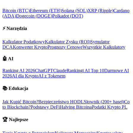
Bitcoin (BTC)
Ethereum (ETH)
Solana (SOL)
XRP (Ripple)
Cardano
(ADA)
Dogecoin (DOGE)
Polkadot (DOT)
⚡
Narzędzia
Kalkulator Podatkowy
Kalkulator Zysku (ROI)
Symulator
DCA
Konwerter Krypto
Prognozy Cenowe
Wszystkie Kalkulatory
🤖
AI
Ranking AI 2026
ChatGPT
Claude
Rankingi AI Top 10
Darmowe AI
2026
AI dla Krypto
AI z Tokenem
📚
Edukacja
Jak Kupić Bitcoin?
Bezpieczeństwo HODL
Słownik (200+ haseł)
Co
to Blockchain?
Podstawy DeFi
Halving Bitcoina
Podatki Krypto PL
🏆
Najlepsze