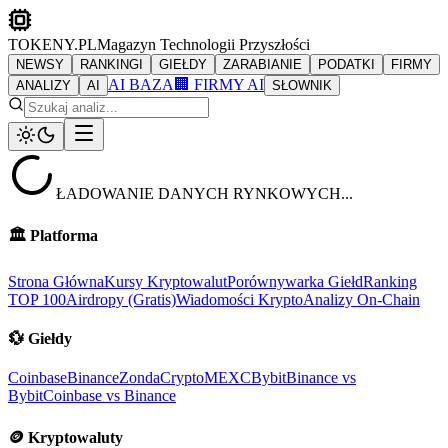
TOKENY.PL
Magazyn Technologii Przyszłości
NEWSY
RANKINGI
GIEŁDY
ZARABIANIE
PODATKI
FIRMY
AI BAZA
🏢 FIRMY AI
ANALIZY
AI
SŁOWNIK
ŁADOWANIE DANYCH RYNKOWYCH...
🏛️
Platforma
Strona Główna
Kursy Kryptowalut
Porównywarka Giełd
Ranking
TOP 100
Airdropy (Gratis)
Wiadomości Krypto
Analizy On-Chain
💱
Giełdy
Coinbase
Binance
ZondaCrypto
MEXC
Bybit
Binance vs
Bybit
Coinbase vs Binance
🪙
Kryptowaluty