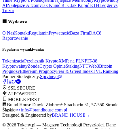
Tanie Krypto z Potencjałem
Najlepsze Memecoiny
Kryptowaluty
AI
Najlepsze Altcoiny
Jak Kupić BTC
Jak Kupić ETH
Ledger vs
Trezor
🏢
Wydawca
O Nas
Kontakt
Regulamin
Prywatność
Baza Firm
DAC8
Raportowanie
Popularne wyszukiwania:
Tokenizacja
Przelicznik Krypto
XMR na PLN
PIT-38
Kryptowaluty
ZondaCrypto Opinie
Staking
NFT
Web3
Bitcoin
Prognozy
Ethereum Prognozy
Fear & Greed Index
TVL Ranking
Partner Strategiczny:
Sprytne.pl
SSL SECURE
AI POWERED
MOBILE FIRST
🏢
Brand House Dawid Ziobro
•
Strachocin 31, 57-550 Stronie
Śląskie
•
info@brandhouse.com.pl
Designed & Engineered by
BRAND HOUSE
→
©
2026
Tokeny.pl — Magazyn Technologii Przyszłości. Dane