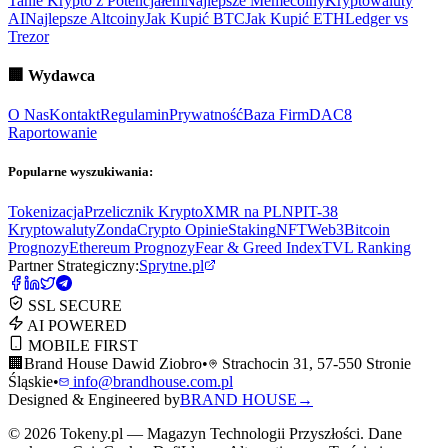
Tanie Krypto z Potencjałem
Najlepsze Memecoiny
Kryptowaluty
AI
Najlepsze Altcoiny
Jak Kupić BTC
Jak Kupić ETH
Ledger vs
Trezor
🏢
Wydawca
O Nas
Kontakt
Regulamin
Prywatność
Baza Firm
DAC8
Raportowanie
Popularne wyszukiwania:
Tokenizacja
Przelicznik Krypto
XMR na PLN
PIT-38
Kryptowaluty
ZondaCrypto Opinie
Staking
NFT
Web3
Bitcoin
Prognozy
Ethereum Prognozy
Fear & Greed Index
TVL Ranking
Partner Strategiczny:
Sprytne.pl
SSL SECURE
AI POWERED
MOBILE FIRST
🏢
Brand House Dawid Ziobro
•
Strachocin 31, 57-550 Stronie
Śląskie
•
info@brandhouse.com.pl
Designed & Engineered by
BRAND HOUSE
→
©
2026
Tokeny.pl — Magazyn Technologii Przyszłości. Dane