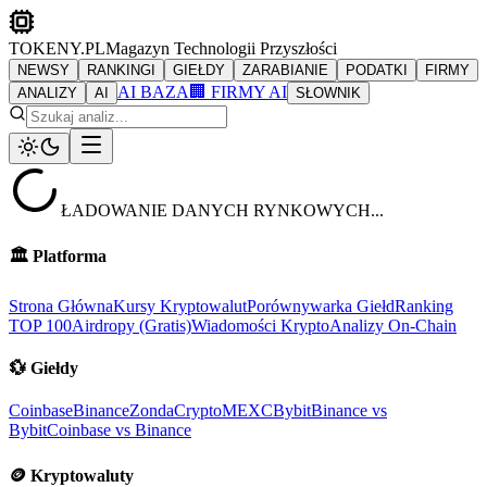
TOKENY.PL
Magazyn Technologii Przyszłości
NEWSY
RANKINGI
GIEŁDY
ZARABIANIE
PODATKI
FIRMY
AI BAZA
🏢 FIRMY AI
ANALIZY
AI
SŁOWNIK
ŁADOWANIE DANYCH RYNKOWYCH...
🏛️
Platforma
Strona Główna
Kursy Kryptowalut
Porównywarka Giełd
Ranking
TOP 100
Airdropy (Gratis)
Wiadomości Krypto
Analizy On-Chain
💱
Giełdy
Coinbase
Binance
ZondaCrypto
MEXC
Bybit
Binance vs
Bybit
Coinbase vs Binance
🪙
Kryptowaluty