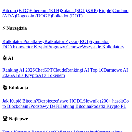
Bitcoin (BTC)
Ethereum (ETH)
Solana (SOL)
XRP (Ripple)
Cardano
(ADA)
Dogecoin (DOGE)
Polkadot (DOT)
⚡
Narzędzia
Kalkulator Podatkowy
Kalkulator Zysku (ROI)
Symulator
DCA
Konwerter Krypto
Prognozy Cenowe
Wszystkie Kalkulatory
🤖
AI
Ranking AI 2026
ChatGPT
Claude
Rankingi AI Top 10
Darmowe AI
2026
AI dla Krypto
AI z Tokenem
📚
Edukacja
Jak Kupić Bitcoin?
Bezpieczeństwo HODL
Słownik (200+ haseł)
Co
to Blockchain?
Podstawy DeFi
Halving Bitcoina
Podatki Krypto PL
🏆
Najlepsze