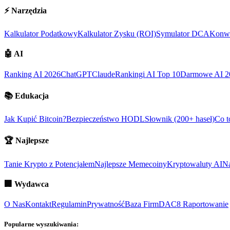
⚡
Narzędzia
Kalkulator Podatkowy
Kalkulator Zysku (ROI)
Symulator DCA
Konwe
🤖
AI
Ranking AI 2026
ChatGPT
Claude
Rankingi AI Top 10
Darmowe AI 2
📚
Edukacja
Jak Kupić Bitcoin?
Bezpieczeństwo HODL
Słownik (200+ haseł)
Co t
🏆
Najlepsze
Tanie Krypto z Potencjałem
Najlepsze Memecoiny
Kryptowaluty AI
Na
🏢
Wydawca
O Nas
Kontakt
Regulamin
Prywatność
Baza Firm
DAC8 Raportowanie
Popularne wyszukiwania: