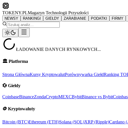
TOKENY.PL
Magazyn Technologii Przyszłości
NEWSY
RANKINGI
GIEŁDY
ZARABIANIE
PODATKI
FIRMY
ŁADOWANIE DANYCH RYNKOWYCH...
🏛️
Platforma
Strona Główna
Kursy Kryptowalut
Porównywarka Giełd
Ranking TO
💱
Giełdy
Coinbase
Binance
ZondaCrypto
MEXC
Bybit
Binance vs Bybit
Coinbas
🪙
Kryptowaluty
Bitcoin (BTC)
Ethereum (ETH)
Solana (SOL)
XRP (Ripple)
Cardano 