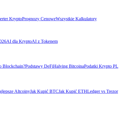
rter Krypto
Prognozy Cenowe
Wszystkie Kalkulatory
026
AI dla Krypto
AI z Tokenem
o Blockchain?
Podstawy DeFi
Halving Bitcoina
Podatki Krypto PL
jlepsze Altcoiny
Jak Kupić BTC
Jak Kupić ETH
Ledger vs Trezor