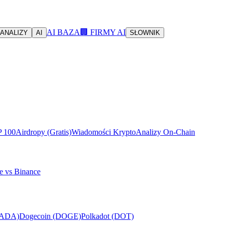
AI BAZA
🏢 FIRMY AI
ANALIZY
AI
SŁOWNIK
P 100
Airdropy (Gratis)
Wiadomości Krypto
Analizy On-Chain
e vs Binance
(ADA)
Dogecoin (DOGE)
Polkadot (DOT)