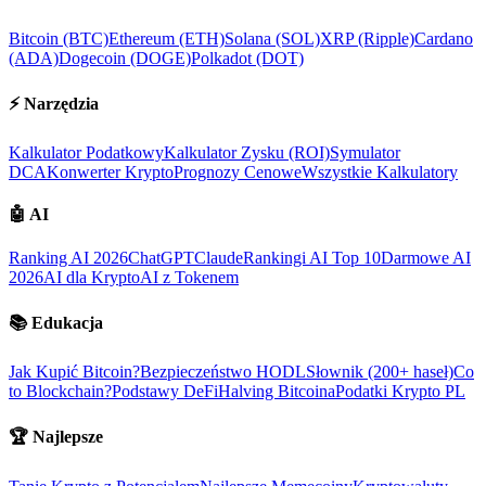
Bitcoin (BTC)
Ethereum (ETH)
Solana (SOL)
XRP (Ripple)
Cardano
(ADA)
Dogecoin (DOGE)
Polkadot (DOT)
⚡
Narzędzia
Kalkulator Podatkowy
Kalkulator Zysku (ROI)
Symulator
DCA
Konwerter Krypto
Prognozy Cenowe
Wszystkie Kalkulatory
🤖
AI
Ranking AI 2026
ChatGPT
Claude
Rankingi AI Top 10
Darmowe AI
2026
AI dla Krypto
AI z Tokenem
📚
Edukacja
Jak Kupić Bitcoin?
Bezpieczeństwo HODL
Słownik (200+ haseł)
Co
to Blockchain?
Podstawy DeFi
Halving Bitcoina
Podatki Krypto PL
🏆
Najlepsze