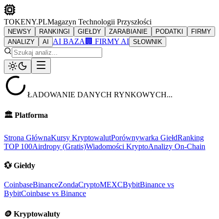
TOKENY.PL
Magazyn Technologii Przyszłości
NEWSY
RANKINGI
GIEŁDY
ZARABIANIE
PODATKI
FIRMY
AI BAZA
🏢 FIRMY AI
ANALIZY
AI
SŁOWNIK
ŁADOWANIE DANYCH RYNKOWYCH...
🏛️
Platforma
Strona Główna
Kursy Kryptowalut
Porównywarka Giełd
Ranking
TOP 100
Airdropy (Gratis)
Wiadomości Krypto
Analizy On-Chain
💱
Giełdy
Coinbase
Binance
ZondaCrypto
MEXC
Bybit
Binance vs
Bybit
Coinbase vs Binance
🪙
Kryptowaluty