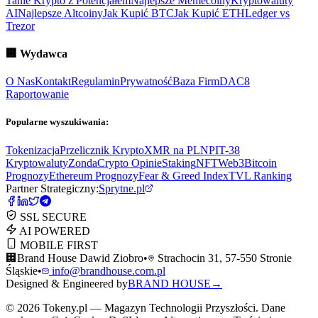
Tanie Krypto z Potencjałem
Najlepsze Memecoiny
Kryptowaluty
AI
Najlepsze Altcoiny
Jak Kupić BTC
Jak Kupić ETH
Ledger vs
Trezor
🏢
Wydawca
O Nas
Kontakt
Regulamin
Prywatność
Baza Firm
DAC8
Raportowanie
Popularne wyszukiwania:
Tokenizacja
Przelicznik Krypto
XMR na PLN
PIT-38
Kryptowaluty
ZondaCrypto Opinie
Staking
NFT
Web3
Bitcoin
Prognozy
Ethereum Prognozy
Fear & Greed Index
TVL Ranking
Partner Strategiczny:
Sprytne.pl
SSL SECURE
AI POWERED
MOBILE FIRST
🏢
Brand House Dawid Ziobro
•
Strachocin 31, 57-550 Stronie
Śląskie
•
info@brandhouse.com.pl
Designed & Engineered by
BRAND HOUSE
→
©
2026
Tokeny.pl — Magazyn Technologii Przyszłości. Dane