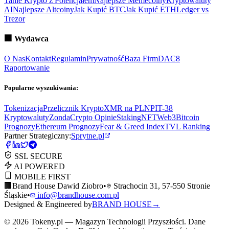
Tanie Krypto z Potencjałem
Najlepsze Memecoiny
Kryptowaluty
AI
Najlepsze Altcoiny
Jak Kupić BTC
Jak Kupić ETH
Ledger vs
Trezor
🏢
Wydawca
O Nas
Kontakt
Regulamin
Prywatność
Baza Firm
DAC8
Raportowanie
Popularne wyszukiwania:
Tokenizacja
Przelicznik Krypto
XMR na PLN
PIT-38
Kryptowaluty
ZondaCrypto Opinie
Staking
NFT
Web3
Bitcoin
Prognozy
Ethereum Prognozy
Fear & Greed Index
TVL Ranking
Partner Strategiczny:
Sprytne.pl
SSL SECURE
AI POWERED
MOBILE FIRST
🏢
Brand House Dawid Ziobro
•
Strachocin 31, 57-550 Stronie
Śląskie
•
info@brandhouse.com.pl
Designed & Engineered by
BRAND HOUSE
→
©
2026
Tokeny.pl — Magazyn Technologii Przyszłości. Dane