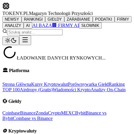
TOKENY.PL
Magazyn Technologii Przyszłości
NEWSY
RANKINGI
GIEŁDY
ZARABIANIE
PODATKI
FIRMY
AI BAZA
🏢 FIRMY AI
ANALIZY
AI
SŁOWNIK
ŁADOWANIE DANYCH RYNKOWYCH...
🏛️
Platforma
Strona Główna
Kursy Kryptowalut
Porównywarka Giełd
Ranking
TOP 100
Airdropy (Gratis)
Wiadomości Krypto
Analizy On-Chain
💱
Giełdy
Coinbase
Binance
ZondaCrypto
MEXC
Bybit
Binance vs
Bybit
Coinbase vs Binance
🪙
Kryptowaluty