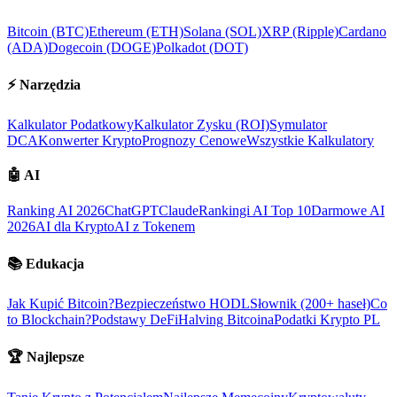
Bitcoin (BTC)
Ethereum (ETH)
Solana (SOL)
XRP (Ripple)
Cardano
(ADA)
Dogecoin (DOGE)
Polkadot (DOT)
⚡
Narzędzia
Kalkulator Podatkowy
Kalkulator Zysku (ROI)
Symulator
DCA
Konwerter Krypto
Prognozy Cenowe
Wszystkie Kalkulatory
🤖
AI
Ranking AI 2026
ChatGPT
Claude
Rankingi AI Top 10
Darmowe AI
2026
AI dla Krypto
AI z Tokenem
📚
Edukacja
Jak Kupić Bitcoin?
Bezpieczeństwo HODL
Słownik (200+ haseł)
Co
to Blockchain?
Podstawy DeFi
Halving Bitcoina
Podatki Krypto PL
🏆
Najlepsze