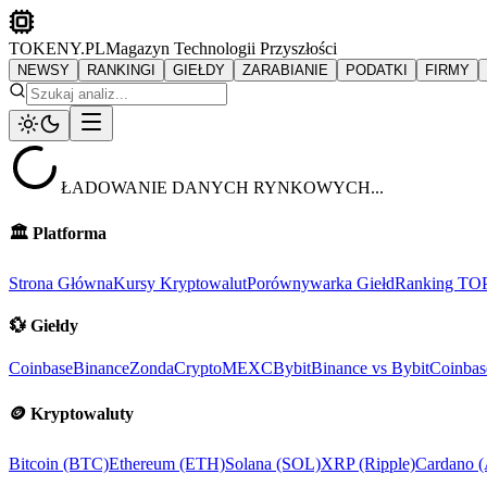
TOKENY.PL
Magazyn Technologii Przyszłości
NEWSY
RANKINGI
GIEŁDY
ZARABIANIE
PODATKI
FIRMY
ŁADOWANIE DANYCH RYNKOWYCH...
🏛️
Platforma
Strona Główna
Kursy Kryptowalut
Porównywarka Giełd
Ranking TO
💱
Giełdy
Coinbase
Binance
ZondaCrypto
MEXC
Bybit
Binance vs Bybit
Coinbas
🪙
Kryptowaluty
Bitcoin (BTC)
Ethereum (ETH)
Solana (SOL)
XRP (Ripple)
Cardano 