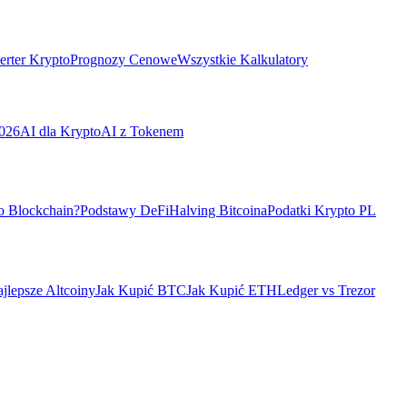
rter Krypto
Prognozy Cenowe
Wszystkie Kalkulatory
026
AI dla Krypto
AI z Tokenem
o Blockchain?
Podstawy DeFi
Halving Bitcoina
Podatki Krypto PL
jlepsze Altcoiny
Jak Kupić BTC
Jak Kupić ETH
Ledger vs Trezor