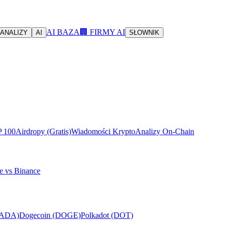
AI BAZA
🏢 FIRMY AI
ANALIZY
AI
SŁOWNIK
P 100
Airdropy (Gratis)
Wiadomości Krypto
Analizy On-Chain
e vs Binance
(ADA)
Dogecoin (DOGE)
Polkadot (DOT)