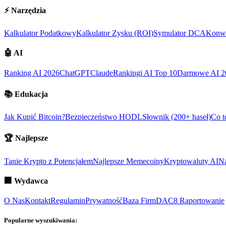
⚡
Narzędzia
Kalkulator Podatkowy
Kalkulator Zysku (ROI)
Symulator DCA
Konwe
🤖
AI
Ranking AI 2026
ChatGPT
Claude
Rankingi AI Top 10
Darmowe AI 2
📚
Edukacja
Jak Kupić Bitcoin?
Bezpieczeństwo HODL
Słownik (200+ haseł)
Co t
🏆
Najlepsze
Tanie Krypto z Potencjałem
Najlepsze Memecoiny
Kryptowaluty AI
Na
🏢
Wydawca
O Nas
Kontakt
Regulamin
Prywatność
Baza Firm
DAC8 Raportowanie
Popularne wyszukiwania: