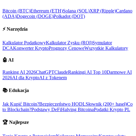
Bitcoin (BTC)
Ethereum (ETH)
Solana (SOL)
XRP (Ripple)
Cardano
(ADA)
Dogecoin (DOGE)
Polkadot (DOT)
⚡
Narzędzia
Kalkulator Podatkowy
Kalkulator Zysku (ROI)
Symulator
DCA
Konwerter Krypto
Prognozy Cenowe
Wszystkie Kalkulatory
🤖
AI
Ranking AI 2026
ChatGPT
Claude
Rankingi AI Top 10
Darmowe AI
2026
AI dla Krypto
AI z Tokenem
📚
Edukacja
Jak Kupić Bitcoin?
Bezpieczeństwo HODL
Słownik (200+ haseł)
Co
to Blockchain?
Podstawy DeFi
Halving Bitcoina
Podatki Krypto PL
🏆
Najlepsze