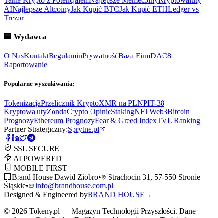
Tanie Krypto z Potencjałem
Najlepsze Memecoiny
Kryptowaluty
AI
Najlepsze Altcoiny
Jak Kupić BTC
Jak Kupić ETH
Ledger vs
Trezor
🏢
Wydawca
O Nas
Kontakt
Regulamin
Prywatność
Baza Firm
DAC8
Raportowanie
Popularne wyszukiwania:
Tokenizacja
Przelicznik Krypto
XMR na PLN
PIT-38
Kryptowaluty
ZondaCrypto Opinie
Staking
NFT
Web3
Bitcoin
Prognozy
Ethereum Prognozy
Fear & Greed Index
TVL Ranking
Partner Strategiczny:
Sprytne.pl
SSL SECURE
AI POWERED
MOBILE FIRST
🏢
Brand House Dawid Ziobro
•
Strachocin 31, 57-550 Stronie
Śląskie
•
info@brandhouse.com.pl
Designed & Engineered by
BRAND HOUSE
→
©
2026
Tokeny.pl — Magazyn Technologii Przyszłości. Dane