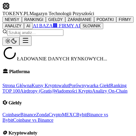
TOKENY.PL
Magazyn Technologii Przyszłości
NEWSY
RANKINGI
GIEŁDY
ZARABIANIE
PODATKI
FIRMY
AI BAZA
🏢 FIRMY AI
ANALIZY
AI
SŁOWNIK
ŁADOWANIE DANYCH RYNKOWYCH...
🏛️
Platforma
Strona Główna
Kursy Kryptowalut
Porównywarka Giełd
Ranking
TOP 100
Airdropy (Gratis)
Wiadomości Krypto
Analizy On-Chain
💱
Giełdy
Coinbase
Binance
ZondaCrypto
MEXC
Bybit
Binance vs
Bybit
Coinbase vs Binance
🪙
Kryptowaluty