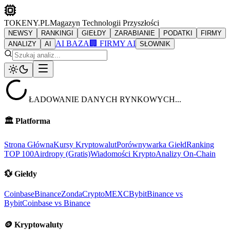
TOKENY.PL
Magazyn Technologii Przyszłości
NEWSY
RANKINGI
GIEŁDY
ZARABIANIE
PODATKI
FIRMY
AI BAZA
🏢 FIRMY AI
ANALIZY
AI
SŁOWNIK
ŁADOWANIE DANYCH RYNKOWYCH...
🏛️
Platforma
Strona Główna
Kursy Kryptowalut
Porównywarka Giełd
Ranking
TOP 100
Airdropy (Gratis)
Wiadomości Krypto
Analizy On-Chain
💱
Giełdy
Coinbase
Binance
ZondaCrypto
MEXC
Bybit
Binance vs
Bybit
Coinbase vs Binance
🪙
Kryptowaluty