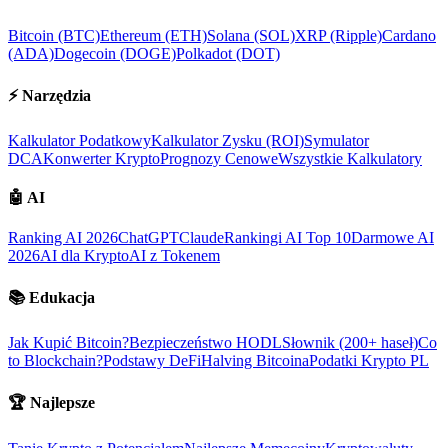
Bitcoin (BTC)
Ethereum (ETH)
Solana (SOL)
XRP (Ripple)
Cardano
(ADA)
Dogecoin (DOGE)
Polkadot (DOT)
⚡
Narzędzia
Kalkulator Podatkowy
Kalkulator Zysku (ROI)
Symulator
DCA
Konwerter Krypto
Prognozy Cenowe
Wszystkie Kalkulatory
🤖
AI
Ranking AI 2026
ChatGPT
Claude
Rankingi AI Top 10
Darmowe AI
2026
AI dla Krypto
AI z Tokenem
📚
Edukacja
Jak Kupić Bitcoin?
Bezpieczeństwo HODL
Słownik (200+ haseł)
Co
to Blockchain?
Podstawy DeFi
Halving Bitcoina
Podatki Krypto PL
🏆
Najlepsze