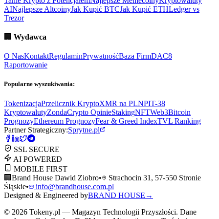
Tanie Krypto z Potencjałem
Najlepsze Memecoiny
Kryptowaluty
AI
Najlepsze Altcoiny
Jak Kupić BTC
Jak Kupić ETH
Ledger vs
Trezor
🏢
Wydawca
O Nas
Kontakt
Regulamin
Prywatność
Baza Firm
DAC8
Raportowanie
Popularne wyszukiwania:
Tokenizacja
Przelicznik Krypto
XMR na PLN
PIT-38
Kryptowaluty
ZondaCrypto Opinie
Staking
NFT
Web3
Bitcoin
Prognozy
Ethereum Prognozy
Fear & Greed Index
TVL Ranking
Partner Strategiczny:
Sprytne.pl
SSL SECURE
AI POWERED
MOBILE FIRST
🏢
Brand House Dawid Ziobro
•
Strachocin 31, 57-550 Stronie
Śląskie
•
info@brandhouse.com.pl
Designed & Engineered by
BRAND HOUSE
→
©
2026
Tokeny.pl — Magazyn Technologii Przyszłości. Dane