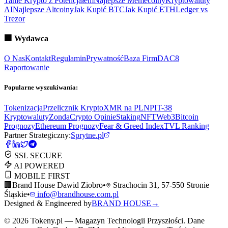
Tanie Krypto z Potencjałem
Najlepsze Memecoiny
Kryptowaluty
AI
Najlepsze Altcoiny
Jak Kupić BTC
Jak Kupić ETH
Ledger vs
Trezor
🏢
Wydawca
O Nas
Kontakt
Regulamin
Prywatność
Baza Firm
DAC8
Raportowanie
Popularne wyszukiwania:
Tokenizacja
Przelicznik Krypto
XMR na PLN
PIT-38
Kryptowaluty
ZondaCrypto Opinie
Staking
NFT
Web3
Bitcoin
Prognozy
Ethereum Prognozy
Fear & Greed Index
TVL Ranking
Partner Strategiczny:
Sprytne.pl
SSL SECURE
AI POWERED
MOBILE FIRST
🏢
Brand House Dawid Ziobro
•
Strachocin 31, 57-550 Stronie
Śląskie
•
info@brandhouse.com.pl
Designed & Engineered by
BRAND HOUSE
→
©
2026
Tokeny.pl — Magazyn Technologii Przyszłości. Dane