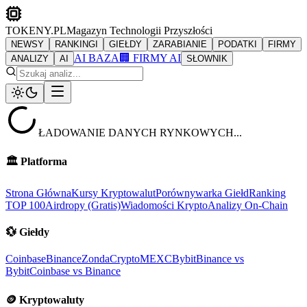
TOKENY.PL
Magazyn Technologii Przyszłości
NEWSY
RANKINGI
GIEŁDY
ZARABIANIE
PODATKI
FIRMY
AI BAZA
🏢 FIRMY AI
ANALIZY
AI
SŁOWNIK
ŁADOWANIE DANYCH RYNKOWYCH...
🏛️
Platforma
Strona Główna
Kursy Kryptowalut
Porównywarka Giełd
Ranking
TOP 100
Airdropy (Gratis)
Wiadomości Krypto
Analizy On-Chain
💱
Giełdy
Coinbase
Binance
ZondaCrypto
MEXC
Bybit
Binance vs
Bybit
Coinbase vs Binance
🪙
Kryptowaluty