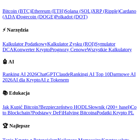
Bitcoin (BTC)
Ethereum (ETH)
Solana (SOL)
XRP (Ripple)
Cardano
(ADA)
Dogecoin (DOGE)
Polkadot (DOT)
⚡
Narzędzia
Kalkulator Podatkowy
Kalkulator Zysku (ROI)
Symulator
DCA
Konwerter Krypto
Prognozy Cenowe
Wszystkie Kalkulatory
🤖
AI
Ranking AI 2026
ChatGPT
Claude
Rankingi AI Top 10
Darmowe AI
2026
AI dla Krypto
AI z Tokenem
📚
Edukacja
Jak Kupić Bitcoin?
Bezpieczeństwo HODL
Słownik (200+ haseł)
Co
to Blockchain?
Podstawy DeFi
Halving Bitcoina
Podatki Krypto PL
🏆
Najlepsze