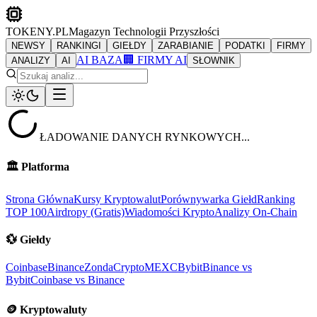
TOKENY.PL
Magazyn Technologii Przyszłości
NEWSY
RANKINGI
GIEŁDY
ZARABIANIE
PODATKI
FIRMY
AI BAZA
🏢 FIRMY AI
ANALIZY
AI
SŁOWNIK
ŁADOWANIE DANYCH RYNKOWYCH...
🏛️
Platforma
Strona Główna
Kursy Kryptowalut
Porównywarka Giełd
Ranking
TOP 100
Airdropy (Gratis)
Wiadomości Krypto
Analizy On-Chain
💱
Giełdy
Coinbase
Binance
ZondaCrypto
MEXC
Bybit
Binance vs
Bybit
Coinbase vs Binance
🪙
Kryptowaluty