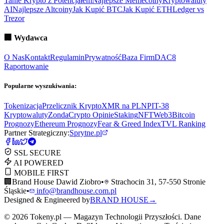
Tanie Krypto z Potencjałem
Najlepsze Memecoiny
Kryptowaluty
AI
Najlepsze Altcoiny
Jak Kupić BTC
Jak Kupić ETH
Ledger vs
Trezor
🏢
Wydawca
O Nas
Kontakt
Regulamin
Prywatność
Baza Firm
DAC8
Raportowanie
Popularne wyszukiwania:
Tokenizacja
Przelicznik Krypto
XMR na PLN
PIT-38
Kryptowaluty
ZondaCrypto Opinie
Staking
NFT
Web3
Bitcoin
Prognozy
Ethereum Prognozy
Fear & Greed Index
TVL Ranking
Partner Strategiczny:
Sprytne.pl
SSL SECURE
AI POWERED
MOBILE FIRST
🏢
Brand House Dawid Ziobro
•
Strachocin 31, 57-550 Stronie
Śląskie
•
info@brandhouse.com.pl
Designed & Engineered by
BRAND HOUSE
→
©
2026
Tokeny.pl — Magazyn Technologii Przyszłości. Dane