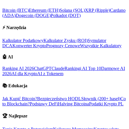
Bitcoin (BTC)
Ethereum (ETH)
Solana (SOL)
XRP (Ripple)
Cardano
(ADA)
Dogecoin (DOGE)
Polkadot (DOT)
⚡
Narzędzia
Kalkulator Podatkowy
Kalkulator Zysku (ROI)
Symulator
DCA
Konwerter Krypto
Prognozy Cenowe
Wszystkie Kalkulatory
🤖
AI
Ranking AI 2026
ChatGPT
Claude
Rankingi AI Top 10
Darmowe AI
2026
AI dla Krypto
AI z Tokenem
📚
Edukacja
Jak Kupić Bitcoin?
Bezpieczeństwo HODL
Słownik (200+ haseł)
Co
to Blockchain?
Podstawy DeFi
Halving Bitcoina
Podatki Krypto PL
🏆
Najlepsze