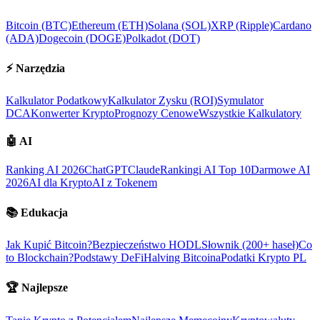
Bitcoin (BTC)
Ethereum (ETH)
Solana (SOL)
XRP (Ripple)
Cardano
(ADA)
Dogecoin (DOGE)
Polkadot (DOT)
⚡
Narzędzia
Kalkulator Podatkowy
Kalkulator Zysku (ROI)
Symulator
DCA
Konwerter Krypto
Prognozy Cenowe
Wszystkie Kalkulatory
🤖
AI
Ranking AI 2026
ChatGPT
Claude
Rankingi AI Top 10
Darmowe AI
2026
AI dla Krypto
AI z Tokenem
📚
Edukacja
Jak Kupić Bitcoin?
Bezpieczeństwo HODL
Słownik (200+ haseł)
Co
to Blockchain?
Podstawy DeFi
Halving Bitcoina
Podatki Krypto PL
🏆
Najlepsze