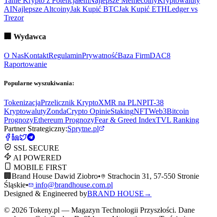
Tanie Krypto z Potencjałem
Najlepsze Memecoiny
Kryptowaluty
AI
Najlepsze Altcoiny
Jak Kupić BTC
Jak Kupić ETH
Ledger vs
Trezor
🏢
Wydawca
O Nas
Kontakt
Regulamin
Prywatność
Baza Firm
DAC8
Raportowanie
Popularne wyszukiwania:
Tokenizacja
Przelicznik Krypto
XMR na PLN
PIT-38
Kryptowaluty
ZondaCrypto Opinie
Staking
NFT
Web3
Bitcoin
Prognozy
Ethereum Prognozy
Fear & Greed Index
TVL Ranking
Partner Strategiczny:
Sprytne.pl
SSL SECURE
AI POWERED
MOBILE FIRST
🏢
Brand House Dawid Ziobro
•
Strachocin 31, 57-550 Stronie
Śląskie
•
info@brandhouse.com.pl
Designed & Engineered by
BRAND HOUSE
→
©
2026
Tokeny.pl — Magazyn Technologii Przyszłości. Dane