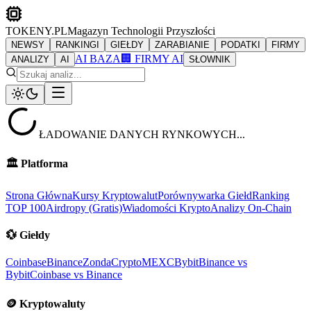
TOKENY.PL
Magazyn Technologii Przyszłości
NEWSY
RANKINGI
GIEŁDY
ZARABIANIE
PODATKI
FIRMY
AI BAZA
🏢 FIRMY AI
ANALIZY
AI
SŁOWNIK
ŁADOWANIE DANYCH RYNKOWYCH...
🏛️
Platforma
Strona Główna
Kursy Kryptowalut
Porównywarka Giełd
Ranking
TOP 100
Airdropy (Gratis)
Wiadomości Krypto
Analizy On-Chain
💱
Giełdy
Coinbase
Binance
ZondaCrypto
MEXC
Bybit
Binance vs
Bybit
Coinbase vs Binance
🪙
Kryptowaluty