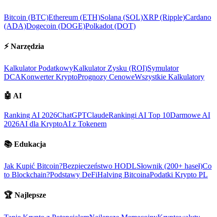
Bitcoin (BTC)
Ethereum (ETH)
Solana (SOL)
XRP (Ripple)
Cardano
(ADA)
Dogecoin (DOGE)
Polkadot (DOT)
⚡
Narzędzia
Kalkulator Podatkowy
Kalkulator Zysku (ROI)
Symulator
DCA
Konwerter Krypto
Prognozy Cenowe
Wszystkie Kalkulatory
🤖
AI
Ranking AI 2026
ChatGPT
Claude
Rankingi AI Top 10
Darmowe AI
2026
AI dla Krypto
AI z Tokenem
📚
Edukacja
Jak Kupić Bitcoin?
Bezpieczeństwo HODL
Słownik (200+ haseł)
Co
to Blockchain?
Podstawy DeFi
Halving Bitcoina
Podatki Krypto PL
🏆
Najlepsze