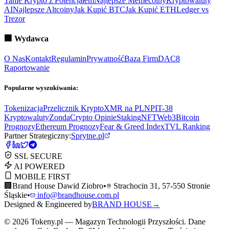
Tanie Krypto z Potencjałem
Najlepsze Memecoiny
Kryptowaluty
AI
Najlepsze Altcoiny
Jak Kupić BTC
Jak Kupić ETH
Ledger vs
Trezor
🏢
Wydawca
O Nas
Kontakt
Regulamin
Prywatność
Baza Firm
DAC8
Raportowanie
Popularne wyszukiwania:
Tokenizacja
Przelicznik Krypto
XMR na PLN
PIT-38
Kryptowaluty
ZondaCrypto Opinie
Staking
NFT
Web3
Bitcoin
Prognozy
Ethereum Prognozy
Fear & Greed Index
TVL Ranking
Partner Strategiczny:
Sprytne.pl
SSL SECURE
AI POWERED
MOBILE FIRST
🏢
Brand House Dawid Ziobro
•
Strachocin 31, 57-550 Stronie
Śląskie
•
info@brandhouse.com.pl
Designed & Engineered by
BRAND HOUSE
→
©
2026
Tokeny.pl — Magazyn Technologii Przyszłości. Dane