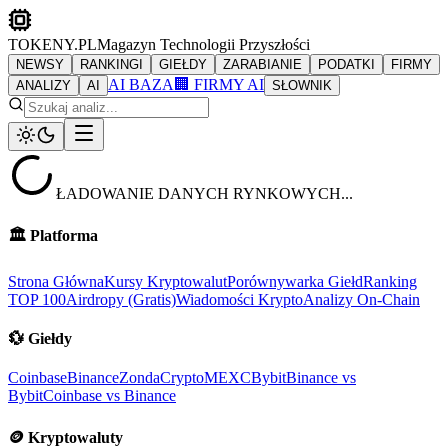
TOKENY.PL
Magazyn Technologii Przyszłości
NEWSY
RANKINGI
GIEŁDY
ZARABIANIE
PODATKI
FIRMY
AI BAZA
🏢 FIRMY AI
ANALIZY
AI
SŁOWNIK
ŁADOWANIE DANYCH RYNKOWYCH...
🏛️
Platforma
Strona Główna
Kursy Kryptowalut
Porównywarka Giełd
Ranking
TOP 100
Airdropy (Gratis)
Wiadomości Krypto
Analizy On-Chain
💱
Giełdy
Coinbase
Binance
ZondaCrypto
MEXC
Bybit
Binance vs
Bybit
Coinbase vs Binance
🪙
Kryptowaluty