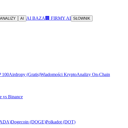
AI BAZA
🏢 FIRMY AI
ANALIZY
AI
SŁOWNIK
P 100
Airdropy (Gratis)
Wiadomości Krypto
Analizy On-Chain
e vs Binance
(ADA)
Dogecoin (DOGE)
Polkadot (DOT)