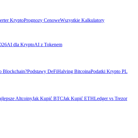
rter Krypto
Prognozy Cenowe
Wszystkie Kalkulatory
026
AI dla Krypto
AI z Tokenem
o Blockchain?
Podstawy DeFi
Halving Bitcoina
Podatki Krypto PL
jlepsze Altcoiny
Jak Kupić BTC
Jak Kupić ETH
Ledger vs Trezor