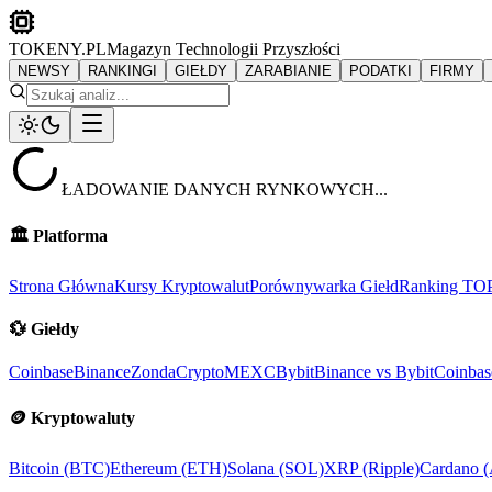
TOKENY.PL
Magazyn Technologii Przyszłości
NEWSY
RANKINGI
GIEŁDY
ZARABIANIE
PODATKI
FIRMY
ŁADOWANIE DANYCH RYNKOWYCH...
🏛️
Platforma
Strona Główna
Kursy Kryptowalut
Porównywarka Giełd
Ranking TO
💱
Giełdy
Coinbase
Binance
ZondaCrypto
MEXC
Bybit
Binance vs Bybit
Coinbas
🪙
Kryptowaluty
Bitcoin (BTC)
Ethereum (ETH)
Solana (SOL)
XRP (Ripple)
Cardano 