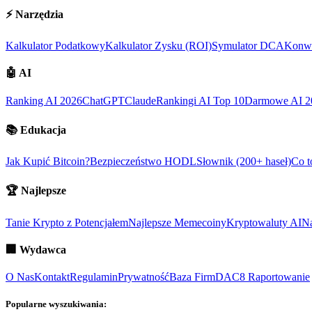
⚡
Narzędzia
Kalkulator Podatkowy
Kalkulator Zysku (ROI)
Symulator DCA
Konwe
🤖
AI
Ranking AI 2026
ChatGPT
Claude
Rankingi AI Top 10
Darmowe AI 2
📚
Edukacja
Jak Kupić Bitcoin?
Bezpieczeństwo HODL
Słownik (200+ haseł)
Co t
🏆
Najlepsze
Tanie Krypto z Potencjałem
Najlepsze Memecoiny
Kryptowaluty AI
Na
🏢
Wydawca
O Nas
Kontakt
Regulamin
Prywatność
Baza Firm
DAC8 Raportowanie
Popularne wyszukiwania: