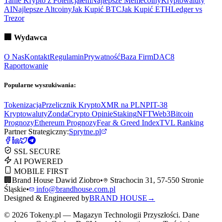
Tanie Krypto z Potencjałem
Najlepsze Memecoiny
Kryptowaluty
AI
Najlepsze Altcoiny
Jak Kupić BTC
Jak Kupić ETH
Ledger vs
Trezor
🏢
Wydawca
O Nas
Kontakt
Regulamin
Prywatność
Baza Firm
DAC8
Raportowanie
Popularne wyszukiwania:
Tokenizacja
Przelicznik Krypto
XMR na PLN
PIT-38
Kryptowaluty
ZondaCrypto Opinie
Staking
NFT
Web3
Bitcoin
Prognozy
Ethereum Prognozy
Fear & Greed Index
TVL Ranking
Partner Strategiczny:
Sprytne.pl
SSL SECURE
AI POWERED
MOBILE FIRST
🏢
Brand House Dawid Ziobro
•
Strachocin 31, 57-550 Stronie
Śląskie
•
info@brandhouse.com.pl
Designed & Engineered by
BRAND HOUSE
→
©
2026
Tokeny.pl — Magazyn Technologii Przyszłości. Dane