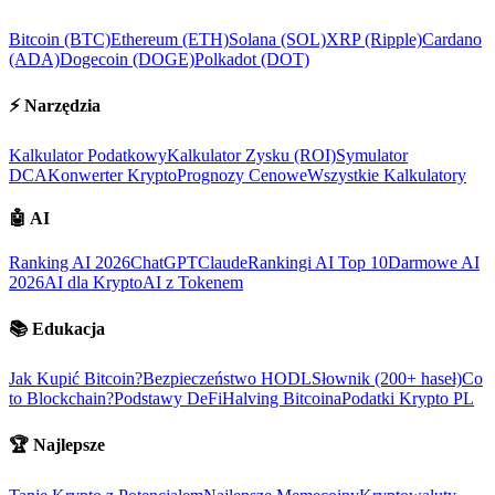
Bitcoin (BTC)
Ethereum (ETH)
Solana (SOL)
XRP (Ripple)
Cardano
(ADA)
Dogecoin (DOGE)
Polkadot (DOT)
⚡
Narzędzia
Kalkulator Podatkowy
Kalkulator Zysku (ROI)
Symulator
DCA
Konwerter Krypto
Prognozy Cenowe
Wszystkie Kalkulatory
🤖
AI
Ranking AI 2026
ChatGPT
Claude
Rankingi AI Top 10
Darmowe AI
2026
AI dla Krypto
AI z Tokenem
📚
Edukacja
Jak Kupić Bitcoin?
Bezpieczeństwo HODL
Słownik (200+ haseł)
Co
to Blockchain?
Podstawy DeFi
Halving Bitcoina
Podatki Krypto PL
🏆
Najlepsze