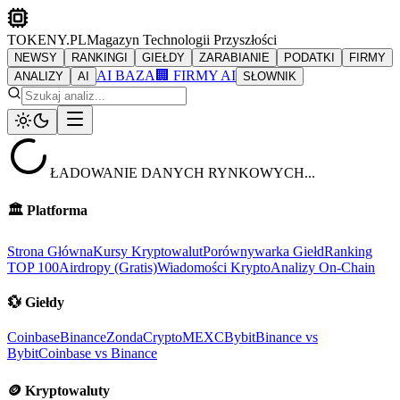
TOKENY.PL
Magazyn Technologii Przyszłości
NEWSY
RANKINGI
GIEŁDY
ZARABIANIE
PODATKI
FIRMY
AI BAZA
🏢 FIRMY AI
ANALIZY
AI
SŁOWNIK
ŁADOWANIE DANYCH RYNKOWYCH...
🏛️
Platforma
Strona Główna
Kursy Kryptowalut
Porównywarka Giełd
Ranking
TOP 100
Airdropy (Gratis)
Wiadomości Krypto
Analizy On-Chain
💱
Giełdy
Coinbase
Binance
ZondaCrypto
MEXC
Bybit
Binance vs
Bybit
Coinbase vs Binance
🪙
Kryptowaluty