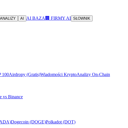
AI BAZA
🏢 FIRMY AI
ANALIZY
AI
SŁOWNIK
P 100
Airdropy (Gratis)
Wiadomości Krypto
Analizy On-Chain
e vs Binance
(ADA)
Dogecoin (DOGE)
Polkadot (DOT)