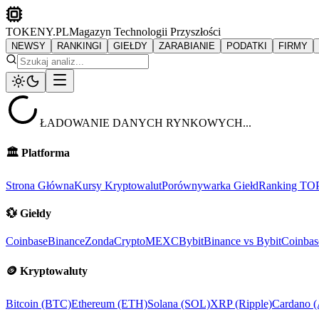
TOKENY.PL
Magazyn Technologii Przyszłości
NEWSY
RANKINGI
GIEŁDY
ZARABIANIE
PODATKI
FIRMY
ŁADOWANIE DANYCH RYNKOWYCH...
🏛️
Platforma
Strona Główna
Kursy Kryptowalut
Porównywarka Giełd
Ranking TO
💱
Giełdy
Coinbase
Binance
ZondaCrypto
MEXC
Bybit
Binance vs Bybit
Coinbas
🪙
Kryptowaluty
Bitcoin (BTC)
Ethereum (ETH)
Solana (SOL)
XRP (Ripple)
Cardano 