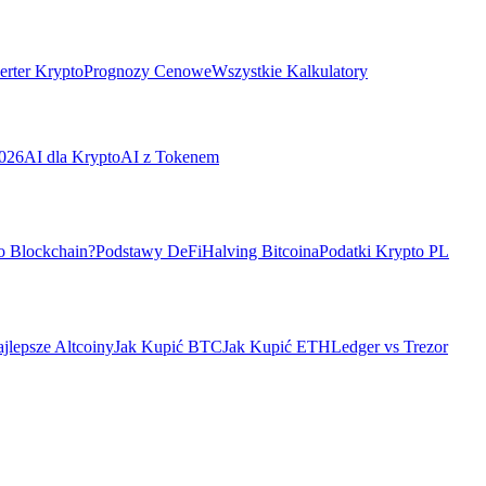
rter Krypto
Prognozy Cenowe
Wszystkie Kalkulatory
026
AI dla Krypto
AI z Tokenem
o Blockchain?
Podstawy DeFi
Halving Bitcoina
Podatki Krypto PL
jlepsze Altcoiny
Jak Kupić BTC
Jak Kupić ETH
Ledger vs Trezor