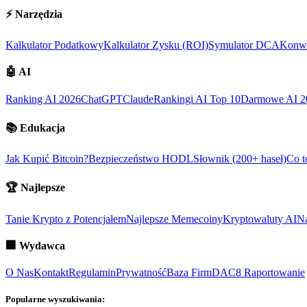
⚡
Narzędzia
Kalkulator Podatkowy
Kalkulator Zysku (ROI)
Symulator DCA
Konwe
🤖
AI
Ranking AI 2026
ChatGPT
Claude
Rankingi AI Top 10
Darmowe AI 2
📚
Edukacja
Jak Kupić Bitcoin?
Bezpieczeństwo HODL
Słownik (200+ haseł)
Co t
🏆
Najlepsze
Tanie Krypto z Potencjałem
Najlepsze Memecoiny
Kryptowaluty AI
Na
🏢
Wydawca
O Nas
Kontakt
Regulamin
Prywatność
Baza Firm
DAC8 Raportowanie
Popularne wyszukiwania: