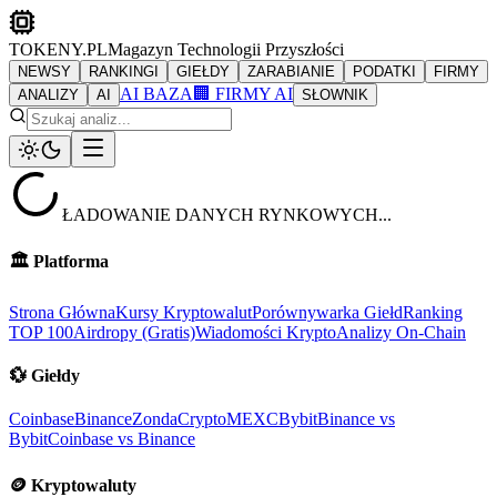
TOKENY.PL
Magazyn Technologii Przyszłości
NEWSY
RANKINGI
GIEŁDY
ZARABIANIE
PODATKI
FIRMY
AI BAZA
🏢 FIRMY AI
ANALIZY
AI
SŁOWNIK
ŁADOWANIE DANYCH RYNKOWYCH...
🏛️
Platforma
Strona Główna
Kursy Kryptowalut
Porównywarka Giełd
Ranking
TOP 100
Airdropy (Gratis)
Wiadomości Krypto
Analizy On-Chain
💱
Giełdy
Coinbase
Binance
ZondaCrypto
MEXC
Bybit
Binance vs
Bybit
Coinbase vs Binance
🪙
Kryptowaluty