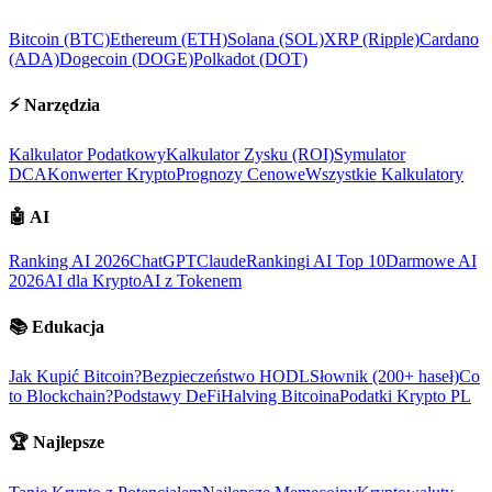
Bitcoin (BTC)
Ethereum (ETH)
Solana (SOL)
XRP (Ripple)
Cardano
(ADA)
Dogecoin (DOGE)
Polkadot (DOT)
⚡
Narzędzia
Kalkulator Podatkowy
Kalkulator Zysku (ROI)
Symulator
DCA
Konwerter Krypto
Prognozy Cenowe
Wszystkie Kalkulatory
🤖
AI
Ranking AI 2026
ChatGPT
Claude
Rankingi AI Top 10
Darmowe AI
2026
AI dla Krypto
AI z Tokenem
📚
Edukacja
Jak Kupić Bitcoin?
Bezpieczeństwo HODL
Słownik (200+ haseł)
Co
to Blockchain?
Podstawy DeFi
Halving Bitcoina
Podatki Krypto PL
🏆
Najlepsze