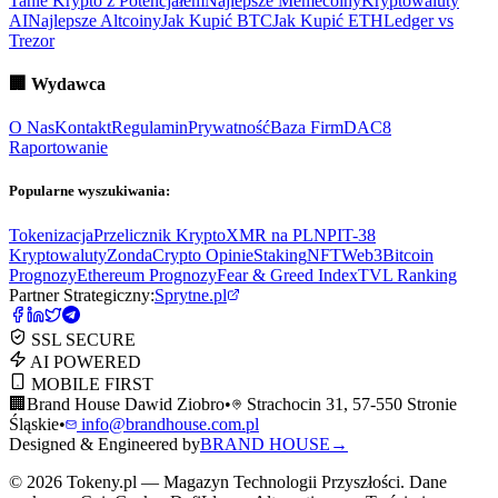
Tanie Krypto z Potencjałem
Najlepsze Memecoiny
Kryptowaluty
AI
Najlepsze Altcoiny
Jak Kupić BTC
Jak Kupić ETH
Ledger vs
Trezor
🏢
Wydawca
O Nas
Kontakt
Regulamin
Prywatność
Baza Firm
DAC8
Raportowanie
Popularne wyszukiwania:
Tokenizacja
Przelicznik Krypto
XMR na PLN
PIT-38
Kryptowaluty
ZondaCrypto Opinie
Staking
NFT
Web3
Bitcoin
Prognozy
Ethereum Prognozy
Fear & Greed Index
TVL Ranking
Partner Strategiczny:
Sprytne.pl
SSL SECURE
AI POWERED
MOBILE FIRST
🏢
Brand House Dawid Ziobro
•
Strachocin 31, 57-550 Stronie
Śląskie
•
info@brandhouse.com.pl
Designed & Engineered by
BRAND HOUSE
→
©
2026
Tokeny.pl — Magazyn Technologii Przyszłości. Dane