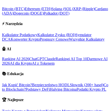
Bitcoin (BTC)
Ethereum (ETH)
Solana (SOL)
XRP (Ripple)
Cardano
(ADA)
Dogecoin (DOGE)
Polkadot (DOT)
⚡
Narzędzia
Kalkulator Podatkowy
Kalkulator Zysku (ROI)
Symulator
DCA
Konwerter Krypto
Prognozy Cenowe
Wszystkie Kalkulatory
🤖
AI
Ranking AI 2026
ChatGPT
Claude
Rankingi AI Top 10
Darmowe AI
2026
AI dla Krypto
AI z Tokenem
📚
Edukacja
Jak Kupić Bitcoin?
Bezpieczeństwo HODL
Słownik (200+ haseł)
Co
to Blockchain?
Podstawy DeFi
Halving Bitcoina
Podatki Krypto PL
🏆
Najlepsze