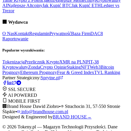
Tanie Krypto z Potencjałem
Najlepsze Memecoiny
Kryptowaluty
AI
Najlepsze Altcoiny
Jak Kupić BTC
Jak Kupić ETH
Ledger vs
Trezor
🏢
Wydawca
O Nas
Kontakt
Regulamin
Prywatność
Baza Firm
DAC8
Raportowanie
Popularne wyszukiwania:
Tokenizacja
Przelicznik Krypto
XMR na PLN
PIT-38
Kryptowaluty
ZondaCrypto Opinie
Staking
NFT
Web3
Bitcoin
Prognozy
Ethereum Prognozy
Fear & Greed Index
TVL Ranking
Partner Strategiczny:
Sprytne.pl
SSL SECURE
AI POWERED
MOBILE FIRST
🏢
Brand House Dawid Ziobro
•
Strachocin 31, 57-550 Stronie
Śląskie
•
info@brandhouse.com.pl
Designed & Engineered by
BRAND HOUSE
→
©
2026
Tokeny.pl — Magazyn Technologii Przyszłości. Dane