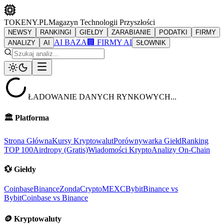
TOKENY.PL
Magazyn Technologii Przyszłości
NEWSY
RANKINGI
GIEŁDY
ZARABIANIE
PODATKI
FIRMY
AI BAZA
🏢 FIRMY AI
ANALIZY
AI
SŁOWNIK
ŁADOWANIE DANYCH RYNKOWYCH...
🏛️
Platforma
Strona Główna
Kursy Kryptowalut
Porównywarka Giełd
Ranking
TOP 100
Airdropy (Gratis)
Wiadomości Krypto
Analizy On-Chain
💱
Giełdy
Coinbase
Binance
ZondaCrypto
MEXC
Bybit
Binance vs
Bybit
Coinbase vs Binance
🪙
Kryptowaluty