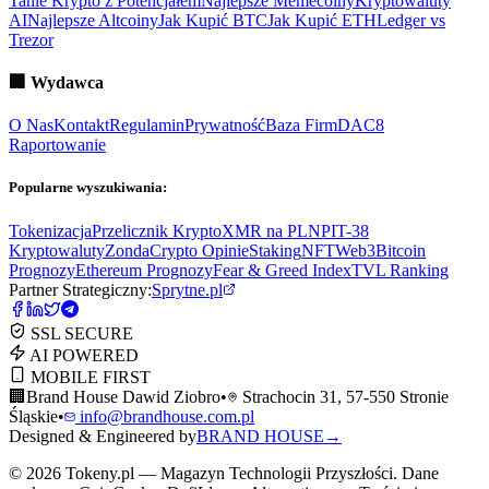
Tanie Krypto z Potencjałem
Najlepsze Memecoiny
Kryptowaluty
AI
Najlepsze Altcoiny
Jak Kupić BTC
Jak Kupić ETH
Ledger vs
Trezor
🏢
Wydawca
O Nas
Kontakt
Regulamin
Prywatność
Baza Firm
DAC8
Raportowanie
Popularne wyszukiwania:
Tokenizacja
Przelicznik Krypto
XMR na PLN
PIT-38
Kryptowaluty
ZondaCrypto Opinie
Staking
NFT
Web3
Bitcoin
Prognozy
Ethereum Prognozy
Fear & Greed Index
TVL Ranking
Partner Strategiczny:
Sprytne.pl
SSL SECURE
AI POWERED
MOBILE FIRST
🏢
Brand House Dawid Ziobro
•
Strachocin 31, 57-550 Stronie
Śląskie
•
info@brandhouse.com.pl
Designed & Engineered by
BRAND HOUSE
→
©
2026
Tokeny.pl — Magazyn Technologii Przyszłości. Dane