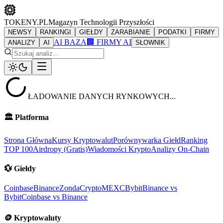
TOKENY.PL
Magazyn Technologii Przyszłości
NEWSY
RANKINGI
GIEŁDY
ZARABIANIE
PODATKI
FIRMY
AI BAZA
🏢 FIRMY AI
ANALIZY
AI
SŁOWNIK
ŁADOWANIE DANYCH RYNKOWYCH...
🏛️
Platforma
Strona Główna
Kursy Kryptowalut
Porównywarka Giełd
Ranking
TOP 100
Airdropy (Gratis)
Wiadomości Krypto
Analizy On-Chain
💱
Giełdy
Coinbase
Binance
ZondaCrypto
MEXC
Bybit
Binance vs
Bybit
Coinbase vs Binance
🪙
Kryptowaluty