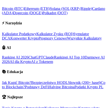
Bitcoin (BTC)
Ethereum (ETH)
Solana (SOL)
XRP (Ripple)
Cardano
(ADA)
Dogecoin (DOGE)
Polkadot (DOT)
⚡
Narzędzia
Kalkulator Podatkowy
Kalkulator Zysku (ROI)
Symulator
DCA
Konwerter Krypto
Prognozy Cenowe
Wszystkie Kalkulatory
🤖
AI
Ranking AI 2026
ChatGPT
Claude
Rankingi AI Top 10
Darmowe AI
2026
AI dla Krypto
AI z Tokenem
📚
Edukacja
Jak Kupić Bitcoin?
Bezpieczeństwo HODL
Słownik (200+ haseł)
Co
to Blockchain?
Podstawy DeFi
Halving Bitcoina
Podatki Krypto PL
🏆
Najlepsze