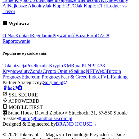
Tanie Krypto z Potencjałem
Najlepsze Memecoiny
Kryptowaluty
AI
Najlepsze Altcoiny
Jak Kupić BTC
Jak Kupić ETH
Ledger vs
Trezor
🏢
Wydawca
O Nas
Kontakt
Regulamin
Prywatność
Baza Firm
DAC8
Raportowanie
Popularne wyszukiwania:
Tokenizacja
Przelicznik Krypto
XMR na PLN
PIT-38
Kryptowaluty
ZondaCrypto Opinie
Staking
NFT
Web3
Bitcoin
Prognozy
Ethereum Prognozy
Fear & Greed Index
TVL Ranking
Partner Strategiczny:
Sprytne.pl
SSL SECURE
AI POWERED
MOBILE FIRST
🏢
Brand House Dawid Ziobro
•
Strachocin 31, 57-550 Stronie
Śląskie
•
info@brandhouse.com.pl
Designed & Engineered by
BRAND HOUSE
→
©
2026
Tokeny.pl — Magazyn Technologii Przyszłości. Dane