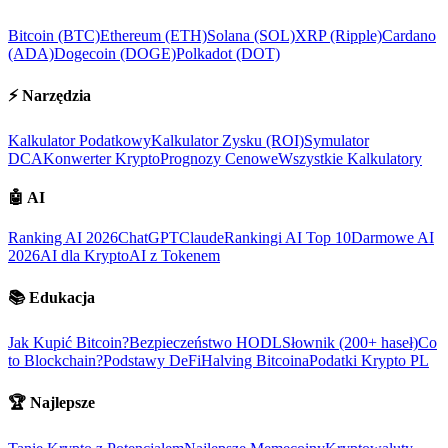
Bitcoin (BTC)
Ethereum (ETH)
Solana (SOL)
XRP (Ripple)
Cardano
(ADA)
Dogecoin (DOGE)
Polkadot (DOT)
⚡
Narzędzia
Kalkulator Podatkowy
Kalkulator Zysku (ROI)
Symulator
DCA
Konwerter Krypto
Prognozy Cenowe
Wszystkie Kalkulatory
🤖
AI
Ranking AI 2026
ChatGPT
Claude
Rankingi AI Top 10
Darmowe AI
2026
AI dla Krypto
AI z Tokenem
📚
Edukacja
Jak Kupić Bitcoin?
Bezpieczeństwo HODL
Słownik (200+ haseł)
Co
to Blockchain?
Podstawy DeFi
Halving Bitcoina
Podatki Krypto PL
🏆
Najlepsze