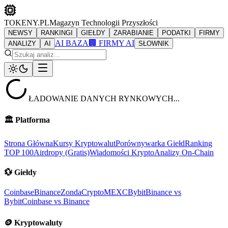
TOKENY.PL
Magazyn Technologii Przyszłości
NEWSY
RANKINGI
GIEŁDY
ZARABIANIE
PODATKI
FIRMY
AI BAZA
🏢 FIRMY AI
ANALIZY
AI
SŁOWNIK
ŁADOWANIE DANYCH RYNKOWYCH...
🏛️
Platforma
Strona Główna
Kursy Kryptowalut
Porównywarka Giełd
Ranking
TOP 100
Airdropy (Gratis)
Wiadomości Krypto
Analizy On-Chain
💱
Giełdy
Coinbase
Binance
ZondaCrypto
MEXC
Bybit
Binance vs
Bybit
Coinbase vs Binance
🪙
Kryptowaluty