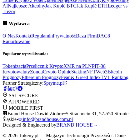
Tanie Krypto z Potencjałem
Najlepsze Memecoiny
Kryptowaluty
AI
Najlepsze Altcoiny
Jak Kupić BTC
Jak Kupić ETH
Ledger vs
Trezor
🏢
Wydawca
O Nas
Kontakt
Regulamin
Prywatność
Baza Firm
DAC8
Raportowanie
Popularne wyszukiwania:
Tokenizacja
Przelicznik Krypto
XMR na PLN
PIT-38
Kryptowaluty
ZondaCrypto Opinie
Staking
NFT
Web3
Bitcoin
Prognozy
Ethereum Prognozy
Fear & Greed Index
TVL Ranking
Partner Strategiczny:
Sprytne.pl
SSL SECURE
AI POWERED
MOBILE FIRST
🏢
Brand House Dawid Ziobro
•
Strachocin 31, 57-550 Stronie
Śląskie
•
info@brandhouse.com.pl
Designed & Engineered by
BRAND HOUSE
→
©
2026
Tokeny.pl — Magazyn Technologii Przyszłości. Dane