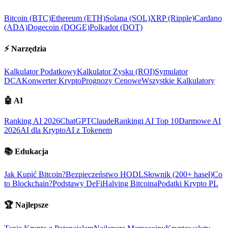
Bitcoin (BTC)
Ethereum (ETH)
Solana (SOL)
XRP (Ripple)
Cardano
(ADA)
Dogecoin (DOGE)
Polkadot (DOT)
⚡
Narzędzia
Kalkulator Podatkowy
Kalkulator Zysku (ROI)
Symulator
DCA
Konwerter Krypto
Prognozy Cenowe
Wszystkie Kalkulatory
🤖
AI
Ranking AI 2026
ChatGPT
Claude
Rankingi AI Top 10
Darmowe AI
2026
AI dla Krypto
AI z Tokenem
📚
Edukacja
Jak Kupić Bitcoin?
Bezpieczeństwo HODL
Słownik (200+ haseł)
Co
to Blockchain?
Podstawy DeFi
Halving Bitcoina
Podatki Krypto PL
🏆
Najlepsze