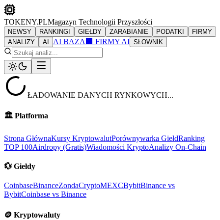
TOKENY.PL
Magazyn Technologii Przyszłości
NEWSY
RANKINGI
GIEŁDY
ZARABIANIE
PODATKI
FIRMY
AI BAZA
🏢 FIRMY AI
ANALIZY
AI
SŁOWNIK
ŁADOWANIE DANYCH RYNKOWYCH...
🏛️
Platforma
Strona Główna
Kursy Kryptowalut
Porównywarka Giełd
Ranking
TOP 100
Airdropy (Gratis)
Wiadomości Krypto
Analizy On-Chain
💱
Giełdy
Coinbase
Binance
ZondaCrypto
MEXC
Bybit
Binance vs
Bybit
Coinbase vs Binance
🪙
Kryptowaluty