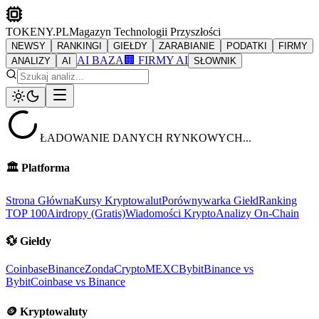
TOKENY.PL
Magazyn Technologii Przyszłości
NEWSY
RANKINGI
GIEŁDY
ZARABIANIE
PODATKI
FIRMY
AI BAZA
🏢 FIRMY AI
ANALIZY
AI
SŁOWNIK
ŁADOWANIE DANYCH RYNKOWYCH...
🏛️
Platforma
Strona Główna
Kursy Kryptowalut
Porównywarka Giełd
Ranking
TOP 100
Airdropy (Gratis)
Wiadomości Krypto
Analizy On-Chain
💱
Giełdy
Coinbase
Binance
ZondaCrypto
MEXC
Bybit
Binance vs
Bybit
Coinbase vs Binance
🪙
Kryptowaluty