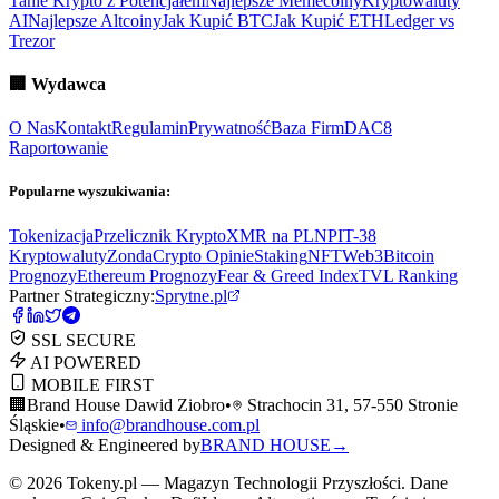
Tanie Krypto z Potencjałem
Najlepsze Memecoiny
Kryptowaluty
AI
Najlepsze Altcoiny
Jak Kupić BTC
Jak Kupić ETH
Ledger vs
Trezor
🏢
Wydawca
O Nas
Kontakt
Regulamin
Prywatność
Baza Firm
DAC8
Raportowanie
Popularne wyszukiwania:
Tokenizacja
Przelicznik Krypto
XMR na PLN
PIT-38
Kryptowaluty
ZondaCrypto Opinie
Staking
NFT
Web3
Bitcoin
Prognozy
Ethereum Prognozy
Fear & Greed Index
TVL Ranking
Partner Strategiczny:
Sprytne.pl
SSL SECURE
AI POWERED
MOBILE FIRST
🏢
Brand House Dawid Ziobro
•
Strachocin 31, 57-550 Stronie
Śląskie
•
info@brandhouse.com.pl
Designed & Engineered by
BRAND HOUSE
→
©
2026
Tokeny.pl — Magazyn Technologii Przyszłości. Dane