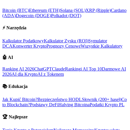
Bitcoin (BTC)
Ethereum (ETH)
Solana (SOL)
XRP (Ripple)
Cardano
(ADA)
Dogecoin (DOGE)
Polkadot (DOT)
⚡
Narzędzia
Kalkulator Podatkowy
Kalkulator Zysku (ROI)
Symulator
DCA
Konwerter Krypto
Prognozy Cenowe
Wszystkie Kalkulatory
🤖
AI
Ranking AI 2026
ChatGPT
Claude
Rankingi AI Top 10
Darmowe AI
2026
AI dla Krypto
AI z Tokenem
📚
Edukacja
Jak Kupić Bitcoin?
Bezpieczeństwo HODL
Słownik (200+ haseł)
Co
to Blockchain?
Podstawy DeFi
Halving Bitcoina
Podatki Krypto PL
🏆
Najlepsze