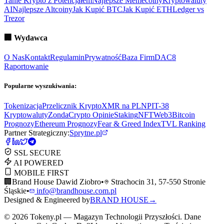
Tanie Krypto z Potencjałem
Najlepsze Memecoiny
Kryptowaluty
AI
Najlepsze Altcoiny
Jak Kupić BTC
Jak Kupić ETH
Ledger vs
Trezor
🏢
Wydawca
O Nas
Kontakt
Regulamin
Prywatność
Baza Firm
DAC8
Raportowanie
Popularne wyszukiwania:
Tokenizacja
Przelicznik Krypto
XMR na PLN
PIT-38
Kryptowaluty
ZondaCrypto Opinie
Staking
NFT
Web3
Bitcoin
Prognozy
Ethereum Prognozy
Fear & Greed Index
TVL Ranking
Partner Strategiczny:
Sprytne.pl
SSL SECURE
AI POWERED
MOBILE FIRST
🏢
Brand House Dawid Ziobro
•
Strachocin 31, 57-550 Stronie
Śląskie
•
info@brandhouse.com.pl
Designed & Engineered by
BRAND HOUSE
→
©
2026
Tokeny.pl — Magazyn Technologii Przyszłości. Dane