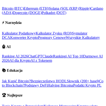
Bitcoin (BTC)
Ethereum (ETH)
Solana (SOL)
XRP (Ripple)
Cardano
(ADA)
Dogecoin (DOGE)
Polkadot (DOT)
⚡
Narzędzia
Kalkulator Podatkowy
Kalkulator Zysku (ROI)
Symulator
DCA
Konwerter Krypto
Prognozy Cenowe
Wszystkie Kalkulatory
🤖
AI
Ranking AI 2026
ChatGPT
Claude
Rankingi AI Top 10
Darmowe AI
2026
AI dla Krypto
AI z Tokenem
📚
Edukacja
Jak Kupić Bitcoin?
Bezpieczeństwo HODL
Słownik (200+ haseł)
Co
to Blockchain?
Podstawy DeFi
Halving Bitcoina
Podatki Krypto PL
🏆
Najlepsze