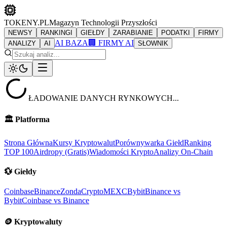
TOKENY.PL
Magazyn Technologii Przyszłości
NEWSY
RANKINGI
GIEŁDY
ZARABIANIE
PODATKI
FIRMY
AI BAZA
🏢 FIRMY AI
ANALIZY
AI
SŁOWNIK
ŁADOWANIE DANYCH RYNKOWYCH...
🏛️
Platforma
Strona Główna
Kursy Kryptowalut
Porównywarka Giełd
Ranking
TOP 100
Airdropy (Gratis)
Wiadomości Krypto
Analizy On-Chain
💱
Giełdy
Coinbase
Binance
ZondaCrypto
MEXC
Bybit
Binance vs
Bybit
Coinbase vs Binance
🪙
Kryptowaluty