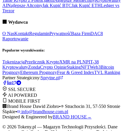
Tanie Krypto z Potencjałem
Najlepsze Memecoiny
Kryptowaluty
AI
Najlepsze Altcoiny
Jak Kupić BTC
Jak Kupić ETH
Ledger vs
Trezor
🏢
Wydawca
O Nas
Kontakt
Regulamin
Prywatność
Baza Firm
DAC8
Raportowanie
Popularne wyszukiwania:
Tokenizacja
Przelicznik Krypto
XMR na PLN
PIT-38
Kryptowaluty
ZondaCrypto Opinie
Staking
NFT
Web3
Bitcoin
Prognozy
Ethereum Prognozy
Fear & Greed Index
TVL Ranking
Partner Strategiczny:
Sprytne.pl
SSL SECURE
AI POWERED
MOBILE FIRST
🏢
Brand House Dawid Ziobro
•
Strachocin 31, 57-550 Stronie
Śląskie
•
info@brandhouse.com.pl
Designed & Engineered by
BRAND HOUSE
→
©
2026
Tokeny.pl — Magazyn Technologii Przyszłości. Dane