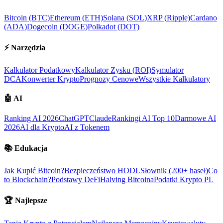
Bitcoin (BTC)
Ethereum (ETH)
Solana (SOL)
XRP (Ripple)
Cardano
(ADA)
Dogecoin (DOGE)
Polkadot (DOT)
⚡
Narzędzia
Kalkulator Podatkowy
Kalkulator Zysku (ROI)
Symulator
DCA
Konwerter Krypto
Prognozy Cenowe
Wszystkie Kalkulatory
🤖
AI
Ranking AI 2026
ChatGPT
Claude
Rankingi AI Top 10
Darmowe AI
2026
AI dla Krypto
AI z Tokenem
📚
Edukacja
Jak Kupić Bitcoin?
Bezpieczeństwo HODL
Słownik (200+ haseł)
Co
to Blockchain?
Podstawy DeFi
Halving Bitcoina
Podatki Krypto PL
🏆
Najlepsze