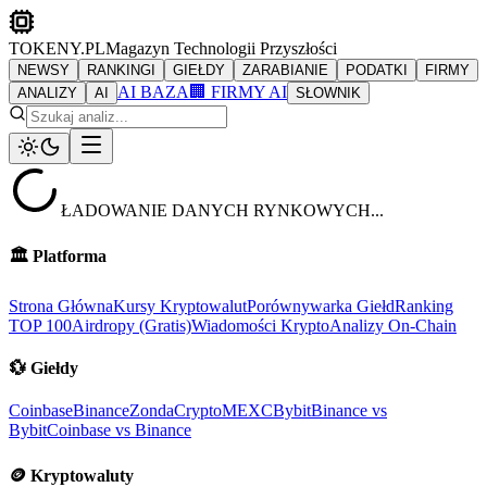
TOKENY.PL
Magazyn Technologii Przyszłości
NEWSY
RANKINGI
GIEŁDY
ZARABIANIE
PODATKI
FIRMY
AI BAZA
🏢 FIRMY AI
ANALIZY
AI
SŁOWNIK
ŁADOWANIE DANYCH RYNKOWYCH...
🏛️
Platforma
Strona Główna
Kursy Kryptowalut
Porównywarka Giełd
Ranking
TOP 100
Airdropy (Gratis)
Wiadomości Krypto
Analizy On-Chain
💱
Giełdy
Coinbase
Binance
ZondaCrypto
MEXC
Bybit
Binance vs
Bybit
Coinbase vs Binance
🪙
Kryptowaluty